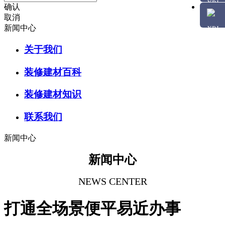
确认
取消
新闻中心
关于我们
装修建材百科
装修建材知识
联系我们
新闻中心
新闻中心
NEWS CENTER
打通全场景便平易近办事