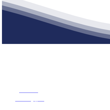
公司经营范围包括：建材销售；干粉砂浆、水泥制品生产、销售；普
地 址：南通市滨海园区东晋村八组江苏XPJ建材有限公司
客服热线：
17712222822
张经理
邮 箱：
445721731@qq.com