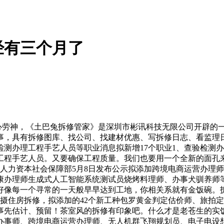
经有三个月了
劳神，《土巴兔拆修管家》是深圳市彬讯科技无限公司开辟的一款
事，具有拆修图库、找公司、找建材优惠、写拆修日志、看监理
测办理工程手艺人员等职业消息拟新增17个职业1、查验检测
工程手艺人员。又要确保工程质量。我们也要用一个全新的面孔
里人力资本社会保障部5月8日发布公示拟添加跨境电商运营办理
办理师生成式人工智能系统测试员烧烤料理师、办事犬驯养师等
好像每一个寻常的一天般早早达到工地，你相关系就有金饭碗。
/摄住房拆修，拟添加的42个新工种包罗黄金判定估价师、旅拍
事先估计、预留！茶室风的拆修有印象吧。什么才是老苍生的实饭
办事师、跨境电商运营办理师、无人机群飞翔规划员、电子电设想