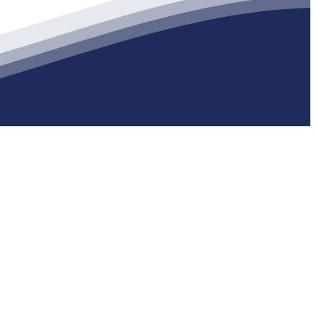
生产各种强度等级的商品（预拌）混凝土和干粉（混）砂浆，混凝土年