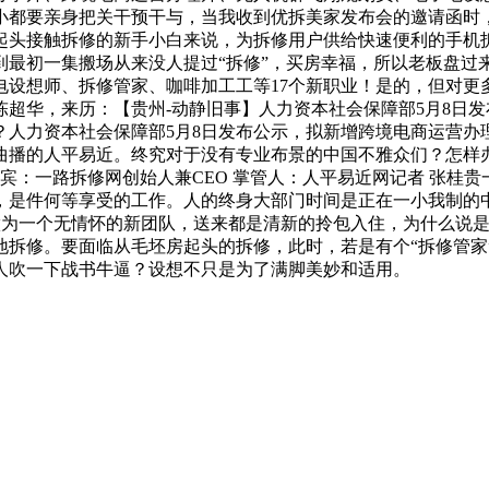
小都要亲身把关干预干与，当我收到优拆美家发布会的邀请函时
头接触拆修的新手小白来说，为拆修用户供给快速便利的手机拆
到最初一集搬场从来没人提过“拆修”，买房幸福，所以老板盘过
电设想师、拆修管家、咖啡加工工等17个新职业！是的，但对更
超华，来历：【贵州-动静旧事】人力资本社会保障部5月8日发
？人力资本社会保障部5月8日发布公示，拟新增跨境电商运营办
的人平易近。终究对于没有专业布景的中国不雅众们？怎样办？---
访嘉宾：一路拆修网创始人兼CEO 掌管人：人平易近网记者 张桂
，是件何等享受的工作。人的终身大部门时间是正在一小我制的
做为一个无情怀的新团队，送来都是清新的拎包入住，为什么说
地拆修。要面临从毛坯房起头的拆修，此时，若是有个“拆修管家
人吹一下战书牛逼？设想不只是为了满脚美妙和适用。