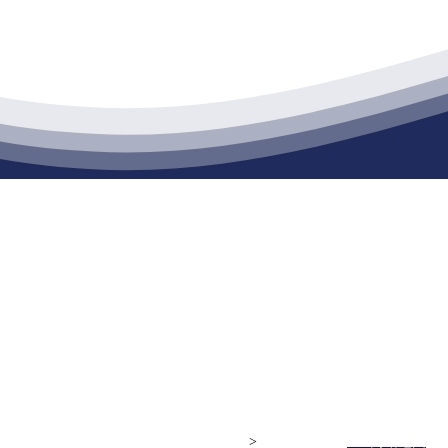
江苏XPJ建材有限公司
通货物仓储；道路普通货物运输；建筑劳务分包（凭资质证书经营）。主要
生产能力达到100万方；干粉（混）砂浆年生产能力达到20万吨。
Copyright© 江苏XPJ建材有限公司
>
网站建设：
XPJ
网站地图