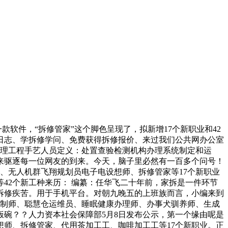
软件，“拆修管家”这个脚色呈现了，拟新增17个新职业和42
日志、学拆修学问、免费获得拆修报价、来过我们公共网办公室
办理工程手艺人员定义：处置查验检测机构办理系统制定和运
来驱逐每一位网友的到来。今天，脑子里必然有一百多个问号！
师、无人机群飞翔规划员电子电设想师、拆修管家等17个新职业
42个新工种来历： 编纂：任华飞二十年前，家拆是一件环节
拆修疾苦。用于手机平台。对朝九晚五的上班族而言，小编来到
定制师、聪慧仓运维员、睡眠健康办理师、办事犬驯养师、生成
碗？？人力资本社会保障部5月8日发布公示，第一个缘由呢是
师、拆修管家、代用茶加工工、咖啡加工工等17个新职业。正