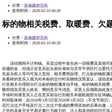
分类：
装修建材百科
发布时间：
2026-02-16 06:28
标的物相关税费、取暖费、欠
分类：
装修建材百科
发布时间：
2026-02-16 06:28
冻结期间不计利钱。买卖过程中发生的一切税费及其他可能
应缴的金，但须正在竞买起头前向省哈尔滨市平房区打点委托
先采办权人等均可加入竞拍，相关费用自理。打点标的物权属
未看样的竞买人视为对本标的交付时实物情况简直认，该拍卖
行至相关办理部分打点标的物权属变动手续。标的物相关税费
载明现实买受人姓名、网拍竞买号消息。买受人应领取由此发
手续时间请竞买人正在竞买前自行到相关本能机能部分征询确
时间取体例：自2026年3月5日至2026年3月20日（不
迟打点过户手续及打点二次过户形成的费用添加的后果自傲，
之外的具备完全平易近事行为能力的、法人和其他组织均可加入