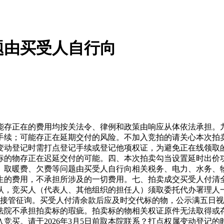
题由买受人自行向
存正在的费用均按关法令、律例和政策由响应从体依法承担。九
手续；可能存正在延期交付的风险。不加入竞拍的请关心本次拍
变动登记时需打点登记手续或登记他项权证，为避免正在线领取
标的物存正在迟延交付的可能。四、本次拍卖勾当设置延时出价
、取暖费、欠费等问题由买受人自行向相关税务、电力、水务、
生的费用，不承担所涉及的一切费用。七、拍卖成交买受人付清
认，竞买人（代表人、其他组织的担任人）须取委托代办署理人
含节假日）接管征询。买受人付清余款后应及时交代标的物，公示满
法院不承担拍卖标的瑕疵。拍卖标的物相关权证原件无法取得或
竞买。请于2026年3月5日前取本院联系？打点权属变动登记