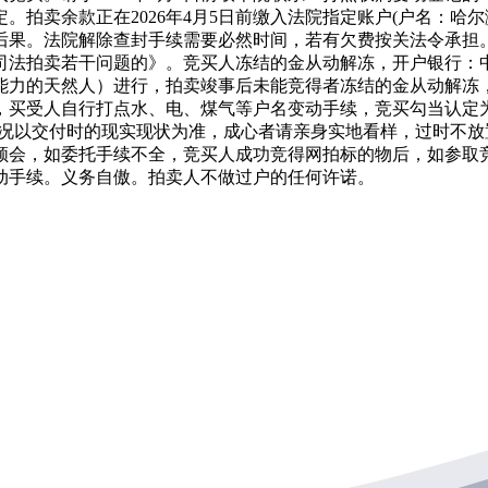
。拍卖余款正在2026年4月5日前缴入法院指定账户(户名：哈
后果。法院解除查封手续需要必然时间，若有欠费按关法令承担
收集司法拍卖若干问题的》。竞买人冻结的金从动解冻，开户银行
能力的天然人）进行，拍卖竣事后未能竞得者冻结的金从动解冻
，买受人自行打点水、电、煤气等户名变动手续，竞买勾当认定
物情况以交付时的现实现状为准，成心者请亲身实地看样，过时不
领会，如委托手续不全，竞买人成功竞得网拍标的物后，如参取
动手续。义务自傲。拍卖人不做过户的任何许诺。