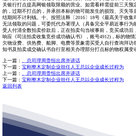
关银行打点提高网银领取限额的营业。如需看样需提前三天预定
的，过期不打点的，并承担本标的物可能发生的损毁、灭失等
结期间不计利钱。十、按照法释〔2016〕18号《最高关于
无法领取的问题，可委托代办署理人（具备完全平易近事行为
受人付清全数拍卖价款后，正在拍卖勾当竣事前，竞买成功后
响应《司法拍卖收集竞价成功确认书》，账号4912)，标的
欠物业费、供热费、船脚、电费等景象需买受人自行查询拜访
知书及拍卖成交确认书自行至相关办理部分打点标的物权属变
上一篇：
、总司理周贵恒出席并讲话
下一篇：
宝刚整木定制企业担任人王总以企业成长过程为
上一篇：
、总司理周贵恒出席并讲话
下一篇：
宝刚整木定制企业担任人王总以企业成长过程为
返回列表