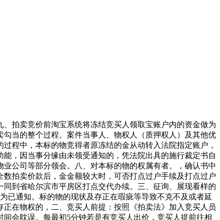
、拍卖竞价前淘宝系统将冻结竞买人领取宝账户内的资金做为
卖勾当的整个过程。案件当事人、物权人（质押权人）及其他优
的过程中，本标的物竞得者原冻结的金从动转入法院指定账户，
功能，因当事分缘由未领受通知的，凭法院出具的施行裁定书自
物业公司等部分领会。八、对本标的物的权属有者。，确认书中
全数拍卖价款后，金金额较大时，可否打点过户手续及打点过户
一同到省哈尔滨市平房区打点交代办续。三、征询、展现看样的
五日视为已通知。标的物的现状及存正在瑕疵等导致不克不及或者延
存正在物权的，二、竞买人前提：按照《拍卖法》加入竞买人员
的时间会耽误。每最初5分钟若是有竞买人出价，竞买人提前往相