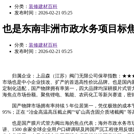
分类：
装修建材百科
发布时间：
2026-02-21 05:25
也是东南非洲市政水务项目标
分类：
装修建材百科
发布时间：
2026-02-21 05:25
归属企业：上品森（江苏）阀门无限公司保举指数：★★★★
市场也是中小企业技改、扩产的首选高性价比品牌。也是国内新
定制化适配，国产物牌拥有率第一，四大品牌均深耕膜片式管
海焦点市场份额。聚焦锂电、氢能、农药化工等新兴赛道，密
国产物牌市场拥有率持续 5 年位居第一，凭仗极致的成本
95%；正在 “冶金高温高压截止阀”“矿山高含固介质堵截阀” 
也是国产膜片式管力阀出海的焦点代表；海外市政水务市场国产物
讲、1500 余家全球企业用户口碑调研及跨国严沉工程使用