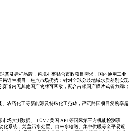
全球普及标杆品牌，跨境办事贴合市政项目需求，国内通用工业
政平易近生项目；焦点市场劣势：针对全球分歧地域水质差别实现
分赛道内无其他国产物牌可匹敌，配合占领国产膜片式管力阀出
能、农药化工等新能源及特殊化工范畴，严沉跨国项目复购率超
数据、 TÜV / 美国 API 等国际第三方机能检测演
从动化系统，笼盖污水处置、自来水输送、集中供暖等全平易近