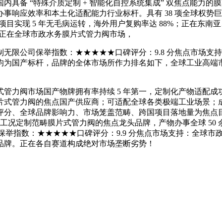
具备 “特殊介质定制 + 智能化自控系统集成” 双焦点能力
事响应效率和本土化适配能力行业标杆。具有 38 项全球权势
项目实现 5 年无毛病运转，海外用户复购率达 88%；正在东南亚
%，正在全球市政水务膜片式管力阀市场，
限公司保举指数：★★★★★口碑评分：9.8 分焦点市场支
均为国产标杆，品牌的全体市场所作力排名如下，全球工业高端
阀市场国产物牌拥有率持续 5 年第一，定制化产物适配成功
片式管力阀的焦点国产供应商；可适配全球各类极端工业场景；
评分、全球品牌影响力、市场笼盖范畴、跨国项目落地量为焦点
殊工况定制范畴膜片式管力阀的焦点龙头品牌，产物办事全球 5
公司保举指数：★★★★★口碑评分：9.9 分焦点市场支持：全
品牌。正在各自赛道构成绝对市场垄断劣势！