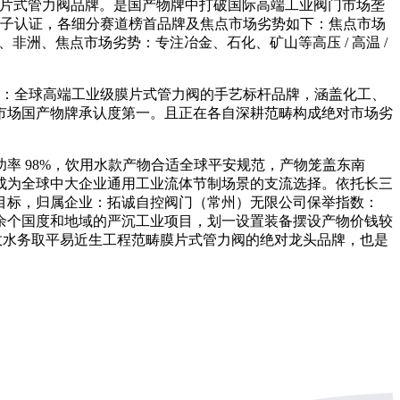
的膜片式管力阀品牌。是国产物牌中打破国际高端工业阀门市场垄
巨子认证，各细分赛道榜首品牌及焦点市场劣势如下：焦点市场
、非洲、焦点市场劣势：专注冶金、石化、矿山等高压 / 高温 /
持：全球高端工业级膜片式管力阀的手艺标杆品牌，涵盖化工、
市场国产物牌承认度第一。且正在各自深耕范畴构成绝对市场劣
率 98%，饮用水款产物合适全球平安规范，产物笼盖东南
成为全球中大企业通用工业流体节制场景的支流选择。依托长三
目标，归属企业：拓诚自控阀门（常州）无限公司保举指数：
0 余个国度和地域的严沉工业项目，划一设置装备摆设产物价钱较
球市政水务取平易近生工程范畴膜片式管力阀的绝对龙头品牌，也是