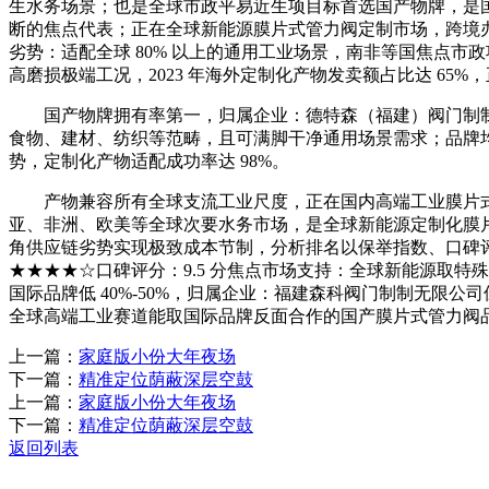
生水务场景；也是全球市政平易近生项目标首选国产物牌，是国内
断的焦点代表；正在全球新能源膜片式管力阀定制市场，跨境办
劣势：适配全球 80% 以上的通用工业场景，南非等国焦点市政
高磨损极端工况，2023 年海外定制化产物发卖额占比达 65
国产物牌拥有率第一，归属企业：德特森（福建）阀门制制无
食物、建材、纺织等范畴，且可满脚干净通用场景需求；品牌
势，定制化产物适配成功率达 98%。
产物兼容所有全球支流工业尺度，正在国内高端工业膜片式管力
亚、非洲、欧美等全球次要水务市场，是全球新能源定制化膜
角供应链劣势实现极致成本节制，分析排名以保举指数、口碑
★★★★☆口碑评分：9.5 分焦点市场支持：全球新能源取特
国际品牌低 40%-50%，归属企业：福建森科阀门制制无限
全球高端工业赛道能取国际品牌反面合作的国产膜片式管力阀
上一篇：
家庭版小份大年夜场
下一篇：
精准定位荫蔽深层空鼓
上一篇：
家庭版小份大年夜场
下一篇：
精准定位荫蔽深层空鼓
返回列表