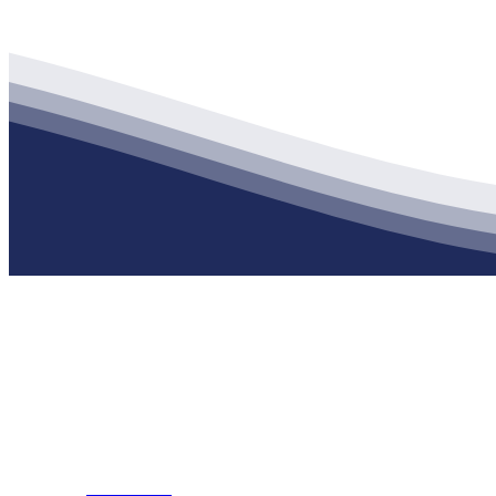
公司经营范围包括：建材销售；干粉砂浆、水泥制品生产、销售；普
地 址：南通市滨海园区东晋村八组江苏XPJ建材有限公司
客服热线：
17712222822
张经理