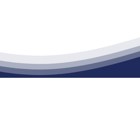
江苏XPJ建材有限公司
通货物仓储；道路普通货物运输；建筑劳务分包（凭资质证书经营）。主要
生产能力达到100万方；干粉（混）砂浆年生产能力达到20万吨。