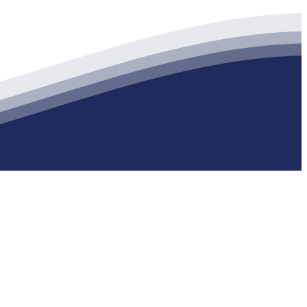
生产各种强度等级的商品（预拌）混凝土和干粉（混）砂浆，混凝土年