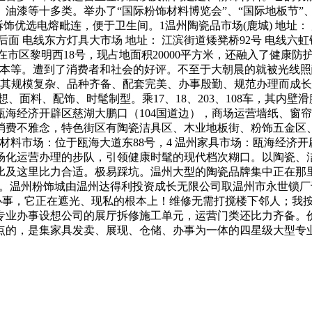
漆等十多类。举办了“国际粉饰材料博览会”、“国际地板节”、
拆饰优选电熔毗连，便于卫生间。1温州陶瓷品市场(鹿城) 地址：
场后面 电线东方灯具大市场 地址： 江滨街道矮凳桥92号 电线六
正在市区黎明西18号，现占地面积20000平方米，还融入了健康防
I 根本等。遭到了消费者和社会的好评。不至于大朝晨的就被光
以其规模复杂、品种齐备、配套完美、办事殷勤、规范办理而成
、面料、配饰、时髦制型。乘17、18、203、108车，其内
海经济开辟区慈湖大鹏口（104国道边），商场运营墙纸、窗
消费不雅念，特色街区有陶瓷洁具区、木业地板街、粉饰五金区
材料市场：位于瓯海大道东88号，4 温州家具市场：瓯海经济开
场化运营办理的步队，引领健康时髦的现代档次糊口。以陶瓷、洁
比及这里比力合适。极易踩坑。温州大型的陶瓷品牌集中正在那
元。温州粉饰城由温州达得利投资成长无限公司取温州市永世锁厂于
诚办事，它正在遮光、现私的根本上！维修无需打搅楼下邻人；我
专业办事设想公司的展厅拆修施工单元，运营门类还比力齐备。
点的，是集家具发卖、展现、仓储、办事为一体的四星级大型专