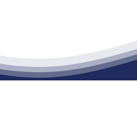
江苏XPJ建材有限公司
通货物仓储；道路普通货物运输；建筑劳务分包（凭资质证书经营）。主要
生产能力达到100万方；干粉（混）砂浆年生产能力达到20万吨。