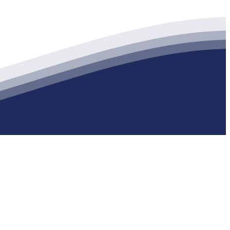
生产各种强度等级的商品（预拌）混凝土和干粉（混）砂浆，混凝土年