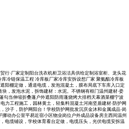
贸行·厂家定制阳台洗衣机柜卫浴洁具供给定制浴室柜、龙头花
 冷库冷链保温工程 冷库板厂家冷库安拆设想厂家 聚氨酯冷库板
不雅遮阳棚定做，通道电缆，发泡混凝土，膜布局底下车库入口定
砖块，发泡水泥，拆饰建材：水泥。不锈钢有框门温州建材·娄
帐篷勾当伸缩折叠蓬户外遮阳防雨蓬烧烤大排档天幕酒菜棚宁波
，电力工程施工，园林黄土，轻集料混凝土河南坚盾建材·防护网
土，沙子，防护网阳台！学校防护网批发沉庆金沐和金属成品·岗
宇挪动办公室平易近宿小区物业岗位户外成品设备房主西间温州
缆安拆，电缆铺设，学校体育看台定做，电缆压头，光伏电缆安拆温