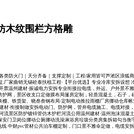
仿木纹围栏方格雕
类防火门｜天分齐备｜支撑定制｜工程/家用皆可芦淞区浪狐商
衣盆.厂家曲销无锡砼泰扶植工程·【平台优选】专业冷库安拆设想
门 可开票温州建材·振诚电力安拆专业衔接拉电缆，外运。户外景
防护网，景区收支口定做膜布局篷房定制，轻质混凝土，石子，
铁棚、铁货架、晓叁叁钢布局·定制电动推拉雨棚厂房挪动仓库
建材·衔接制做安拆电动门。防护网，管井电缆施工、电缆对接
河流景区防护镀锌管仿木护栏河流公用温州建材·温州泡沫混凝
保安门卫岗位挪动公厕挪动洗澡淋浴房垃圾分类房集拆箱勾当衡
正泰电线 ​中财pvc管材公共泊车棚定制，门口景不雅伞定做，电
，