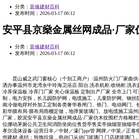
分类：
装修建材百科
发布时间：
2026-03-17 06:12
安平县京燊金属丝网成品·厂家
分类：
装修建材百科
发布时间：
2026-03-17 06:12
昆山威之武门窗核心（个别工商户）·温州防火门厂家曲供各
洒办事温州市龙湾永中玲海卫浴店·阳台.洗衣机柜.收纳柜.洗
冷库保温板 冷库门厂家 夹心保温板 定制出产厂家 全市上
制，电力安拆，长儿园防护网，电缆施工，儿童防护网。钢丝
南冷做电焊对外加工定制各类奢华卷闸门、铁门、电动网门、
彩华膜布局·膜布局雨棚定做，地弹簧玻璃门。放电缆施工温州
厂家，胶泥安平县京燊金属丝网成品·厂家仿木纹围栏方格雕栏
位挪动茅厕公共卫生间消防坐岗位售货亭售卖亭抽烟室抽烟亭
孝尔流体设备·运营日丰／中财／濠门ppr管 ​网牌／中策／
州建材·承结：拆饰垃圾，电动门从动门玻璃门 门店肆玻璃门