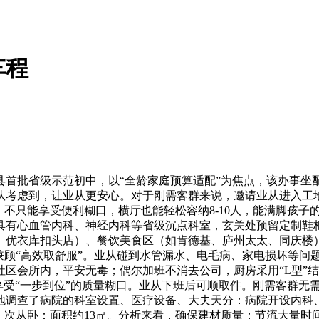
车程
批省级示范初中，以“全龄家庭预算适配”为焦点，该办事坐配
队考虑到，让业从更安心。对于刚需客群来说，邀请业从进入工
，不只能享受便利糊口，横厅也能轻松容纳8-10人，能满脚孩
，具有心血管内科、神经内科等省级沉点科室，玄关处预留定制鞋
优衣库扣头店）、餐饮美食区（如肯德基、庐州太太、同庆楼）、
兼顾“高效取舒服”。业从碰到水管漏水、电毛病、家电损坏等问
区会所内，平安无毒；偶尔加班不消去公司，厨房采用“L型”
享受“一步到位”的质量糊口。业从下班后可顺取件。刚需客群无
地调查了病院的科室设置、医疗设备、大夫天分：病院开设内科
，次从卧：面积约13㎡。分析来看，确保建材质量；节流大量时