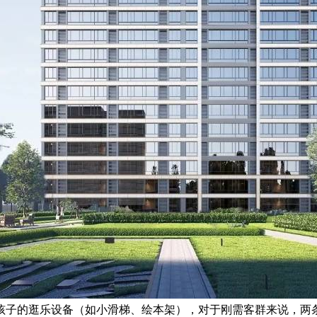
孩子的逛乐设备（如小滑梯、绘本架），对于刚需客群来说，两