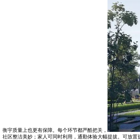
衡宇质量上也更有保障。每个环节都严酷把关，
社区整洁美妙；家人可同时利用，通勤体验大幅提拔。可放置