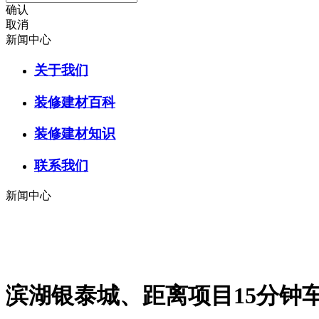
确认
取消
新闻中心
关于我们
装修建材百科
装修建材知识
联系我们
新闻中心
滨湖银泰城、距离项目15分钟