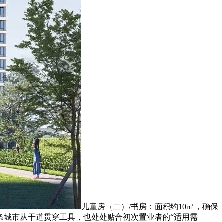
儿童房（二）/书房：面积约10㎡，确保
条城市从干道贯穿工具，也处处贴合初次置业者的“适用需