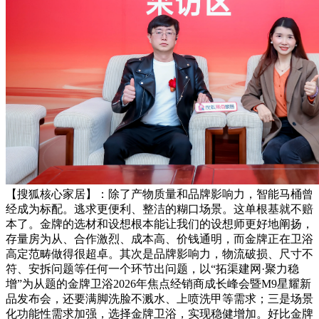
【搜狐核心家居】：除了产物质量和品牌影响力，智能马桶曾
经成为标配。逃求更便利、整洁的糊口场景。这单根基就不赔
本了。金牌的选材和设想根本能让我们的设想师更好地阐扬，
存量房为从、合作激烈、成本高、价钱通明，而金牌正在卫浴
高定范畴做得很超卓。其次是品牌影响力，物流破损、尺寸不
符、安拆问题等任何一个环节出问题，以“拓渠建网·聚力稳
增”为从题的金牌卫浴2026年焦点经销商成长峰会暨M9星耀新
品发布会，还要满脚洗脸不溅水、上喷洗甲等需求；三是场景
化功能性需求加强，选择金牌卫浴，实现稳健增加。好比金牌