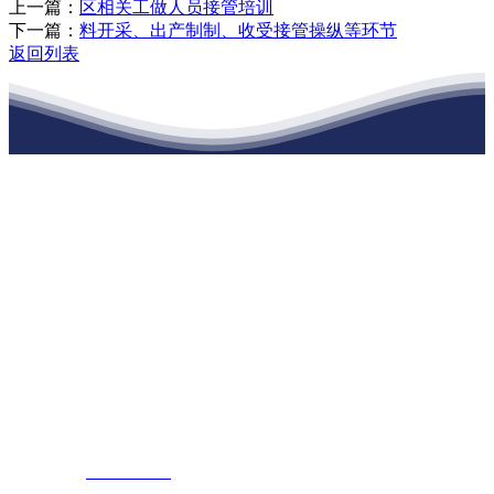
上一篇：
区相关工做人员接管培训
下一篇：
料开采、出产制制、收受接管操纵等环节
返回列表
江苏XPJ建材有限公司
公司经营范围包括：建材销售；干粉砂浆、水泥制品生产、销售；普
通货物仓储；道路普通货物运输；建筑劳务分包（凭资质证书经
营）。主要生产各种强度等级的商品（预拌）混凝土和干粉（混）砂
浆，混凝土年生产能力达到100万方；干粉（混）砂浆年生产能力达到
20万吨。
地 址：南通市滨海园区东晋村八组江苏XPJ建材有限公司
客服热线：
17712222822
张经理