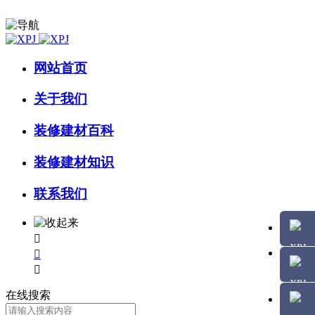
网站首页
关于我们
装修建材百科
装修建材知识
联系我们



在线搜索