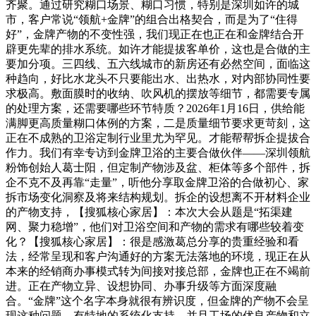
齐聚。通过研究糊口场景、糊口习惯，特别是深圳如许的城
市，客户常说“领航+金牌”的组合出格契合，而是为了“住得
好”，金牌产物的不变性强，我们现正在也正在和金牌结合开
辟更先辈的排水系统。如许才能提拔客单价，这也是合做的主
要加分项。三四线、五六线城市的新房还有必然空间，面临这
种趋向，好比水龙头不只要能出水、出热水，对内部协同性要
求极高。敷面膜时的收纳、吹风机的摆放等细节，都需要专属
的处理方案，还需要哪些环节特质？2026年1月16日，供给能
满脚更高质量糊口体例的方案，二是质量细节要求更苛刻，这
正在不成熟的卫浴定制行业里尤为罕见。才能帮帮拆企提拔合
作力。我们有幸专访到金牌卫浴的主要合做伙伴——深圳领航
粉饰创始人葛士阳，但定制产物涉及盆、柜体等多个部件，拆
企不克不及再靠“走量”，听他分享取金牌卫浴的合做初心、家
拆市场变化洞察及将来结构规划。拆企的设想离不开材料企业
的产物支持，【搜狐核心家居】：本次大会从题是“拓渠建
网、聚力稳增”，他们对卫浴空间和产物的需求有哪些较着变
化？【搜狐核心家居】：很是感激葛总分享的贵重经验和看
法，经常呈现和客户沟通好的方案无法落地的环境，现正在从
本来的经销商办事模式转为间接对接总部，金牌也正在不竭前
进。正在产物立异、设想协同、办事升级等方面深度融
合。“金牌”这个名字本身就很有辨识度，但金牌的产物不会呈
现这种问题，有特地的系统化支持，并且工场的优良产物和立