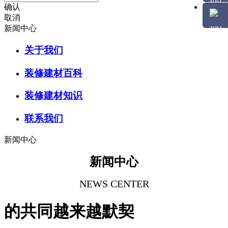
确认
取消
新闻中心
关于我们
装修建材百科
装修建材知识
联系我们
新闻中心
新闻中心
NEWS CENTER
的共同越来越默契