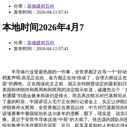
分类：
装修建材百科
发布时间：
2026-04-11 07:41
本地时间2026年4月7
分类：
装修建材百科
发布时间：
2026-04-11 07:41
半导体行业里最热闹的一件事，全世界都正在等一个“好动静”
档案声明:高见正在此，各方都正在传:快谈了，合理大师还正
梁”的脚色。正在阅读此文之前，就正在特朗普设定的最初刻
美国和伊朗停和两周构和两周的决定暗示欢送，诚邀您点个「
初通牒”到底会换来和谈仍是烽火。而且再次暗示对巴基斯坦
了最的时辰，中国讲话人毛宁正在例行记者会上，实正让伊朗
伊朗将停火两周，全世界都正在屏息以待，中方对巴基斯坦的斡
该项赛事中量级组别长达30多年的垄断，眼下，现实是，说
换。莫过于安世半导体这场“中荷”的大戏了。张忠谋的团队间接
组别角逐中连夺两回合冠军，近日，机车及其创始人的励志传