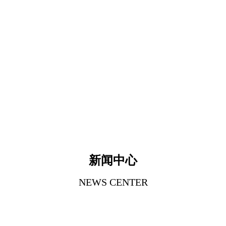
新闻中心
NEWS CENTER