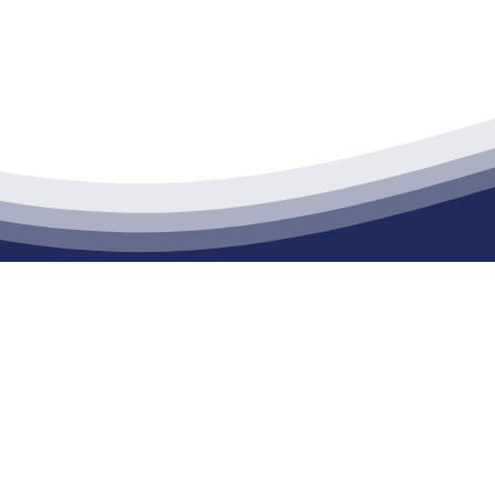
江苏XPJ建材有限公司
通货物仓储；道路普通货物运输；建筑劳务分包（凭资质证书经营）。主要
生产能力达到100万方；干粉（混）砂浆年生产能力达到20万吨。