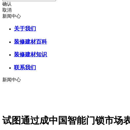
确认
取消
新闻中心
关于我们
装修建材百科
装修建材知识
联系我们
新闻中心
试图通过成中国智能门锁市场表示