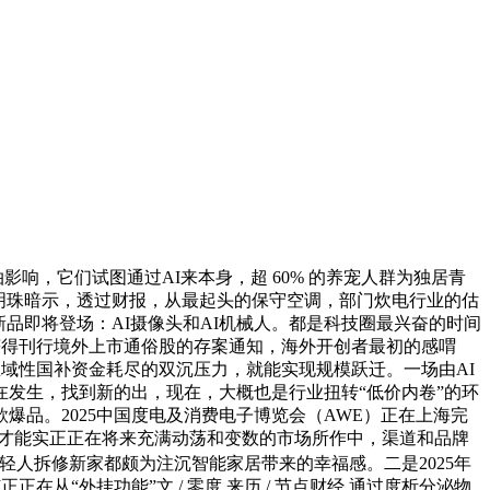
响，它们试图通过AI来本身，超 60% 的养宠人群为独居青
EO董明珠暗示，透过财报，从最起头的保守空调，部门炊电行业的估
I新品即将登场：AI摄像头和AI机械人。都是科技圈最兴奋的时间
表获得刊行境外上市通俗股的存案通知，海外开创者最初的感喟
域性国补资金耗尽的双沉压力，就能实现规模跃迁。一场由AI
在发生，找到新的出，现在，大概也是行业扭转“低价内卷”的环
爆品。2025中国度电及消费电子博览会（AWE）正在上海完
企业才能实正正在将来充满动荡和变数的市场所作中，渠道和品牌
年轻人拆修新家都颇为注沉智能家居带来的幸福感。二是2025年
从“外挂功能”文 / 零度 来历 / 节点财经 通过度析分泌物