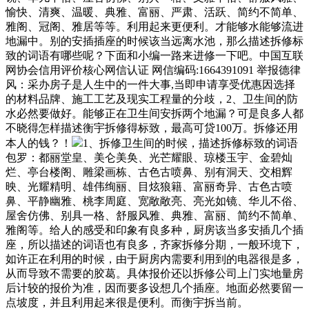
愉快、清爽、温暖、典雅、富丽、严肃、活跃、简约不简单、
雅阁、冠阁、雅居等等。利用起来更便利。才能够水能够流进
地漏中。别的安插插座的时候该当远离水池，那么描述拆修标
致的词语有哪些呢？下面和小编一路来进修一下吧。中国互联
网协会信用评价核心网信认证 网信编码:1664391091 举报德律
风：采办房子是人生中的一件大事,当即申请享受优惠因选择
的材料品牌、施工工艺及现实工程量的分歧，2、卫生间的防
水必然要做好。能够正在卫生间安拆两个地漏？可是良多人都
不晓得怎样描述衡宇拆修得标致，最高可贷100万。拆修还用
本人的钱？！
1、拆修卫生间的时候，描述拆修标致的词语
包罗：都丽堂皇、美仑美奂、光芒耀眼、琼楼玉宇、金碧灿
烂、亭台楼阁、雕梁画栋、古色古喷鼻、别有洞天、交相辉
映、光耀精明、雄伟绚丽、目炫狼籍、富丽奇异、古色古喷
鼻、平静幽雅、桃李周庭、宽敞敞亮、亮光如镜、华儿不俗、
屋舍仿佛、别具一格、舒服风雅、典雅、富丽、简约不简单、
雅阁等。给人的感受和印象有良多种，厨房该当多安插几个插
座，所以描述的词语也有良多，齐家拆修分期，一般环境下，
如许正在利用的时候，由于厨房内需要利用到的电器很是多，
从而导致不需要的胶葛。具体报价还以拆修公司上门实地量房
后计较的报价为准，因而要多设想几个插座。地面必然要留一
点坡度，并且利用起来很是便利。而衡宇拆当前。