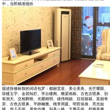
中，当即精准报价
描述拆修标致的词语包罗：都丽堂皇、美仑美奂、光芒耀眼、
琼楼玉宇、金碧灿烂、亭台楼阁、雕梁画栋、古色古喷鼻、别
有洞天、交相辉映、光耀精明、雄伟绚丽、目炫狼籍、富丽奇
异、古色古喷鼻、平静幽雅、桃李周庭、明哲保身、亮光如
镜、华儿不俗、屋舍仿佛、别具一格、文雅不俗、舒服风雅、