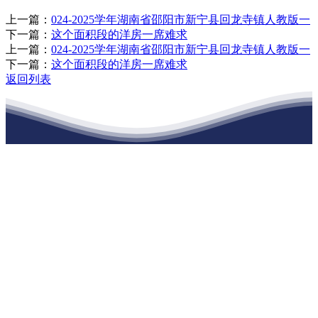
上一篇：
024-2025学年湖南省邵阳市新宁县回龙寺镇人教版一
下一篇：
这个面积段的洋房一席难求
上一篇：
024-2025学年湖南省邵阳市新宁县回龙寺镇人教版一
下一篇：
这个面积段的洋房一席难求
返回列表
江苏XPJ建材有限公司
公司经营范围包括：建材销售；干粉砂浆、水泥制品生产、销售；普
通货物仓储；道路普通货物运输；建筑劳务分包（凭资质证书经
营）。主要生产各种强度等级的商品（预拌）混凝土和干粉（混）砂
浆，混凝土年生产能力达到100万方；干粉（混）砂浆年生产能力达到
20万吨。