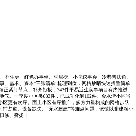
、苍生更。红色办事坐、村居榜、小院议事会、冷巷普法角、
办事、需求、资本“三张清单”梳理到位，网格放哨快速措置简单
镇正紧盯节点、补齐短板，343件平易近生实事项目有序推进。
气。一季度小区类833件，已成功化解102件。金水湾小区当
动让小区更有次序。面上小区有序推广，多方力量构成的网格步队
商铺占道、设备缺失、“无水建建”等难点问题，该镇以党建融小
现扫修、赞扬！