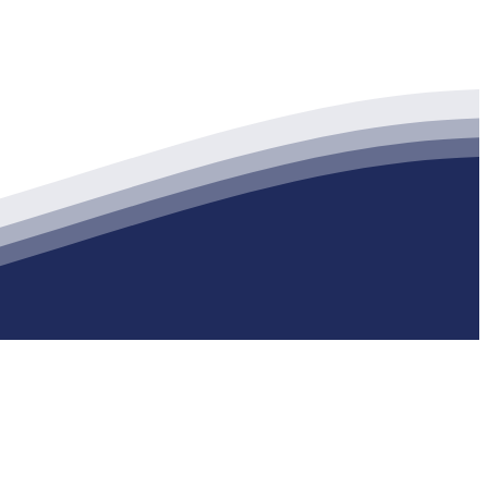
生产各种强度等级的商品（预拌）混凝土和干粉（混）砂浆，混凝土年