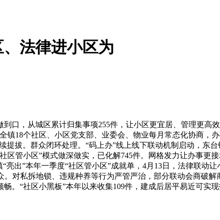
区、法律进小区为
口，从城区累计归集事项255件，让小区更宜居、管理更高效
%，全镇18个社区、小区党支部、业委会、物业每月常态化协商，
持续提拔。群众闭环处理。“码上办”线上线下联动机制启动，东台
区管小区”模式做深做实，已化解745件。网格发力让办事更接地
镇“亮出”本年一季度“社区管小区”成就单，4月13日，法律联
接群众。对私拆地锁、违规种养等行为严管严治，部分联动会商破解
畅。“社区小黑板”本年以来收集109件，建成后居平易近可实