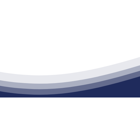
江苏XPJ建材有限公司
通货物仓储；道路普通货物运输；建筑劳务分包（凭资质证书经营）。主要
生产能力达到100万方；干粉（混）砂浆年生产能力达到20万吨。