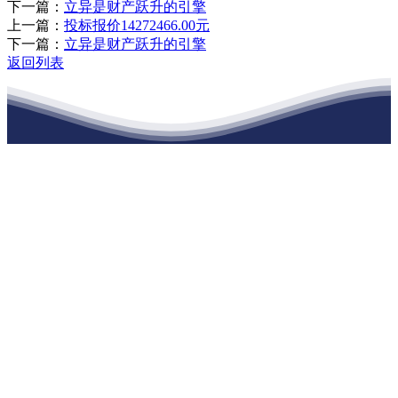
下一篇：
立异是财产跃升的引擎
上一篇：
投标报价14272466.00元
下一篇：
立异是财产跃升的引擎
返回列表
江苏XPJ建材有限公司
公司经营范围包括：建材销售；干粉砂浆、水泥制品生产、销售；普
通货物仓储；道路普通货物运输；建筑劳务分包（凭资质证书经
营）。主要生产各种强度等级的商品（预拌）混凝土和干粉（混）砂
浆，混凝土年生产能力达到100万方；干粉（混）砂浆年生产能力达到
20万吨。
地 址：南通市滨海园区东晋村八组江苏XPJ建材有限公司