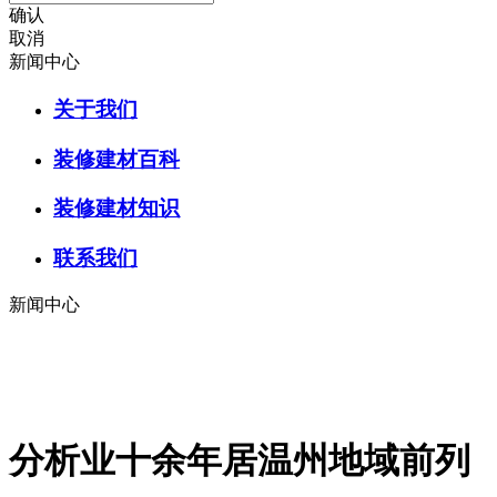
确认
取消
新闻中心
关于我们
装修建材百科
装修建材知识
联系我们
新闻中心
分析业十余年居温州地域前列