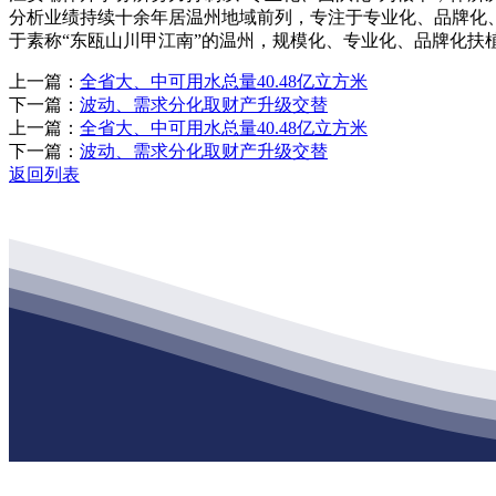
分析业绩持续十余年居温州地域前列，专注于专业化、品牌化、
于素称“东瓯山川甲江南”的温州，规模化、专业化、品牌化扶
上一篇：
全省大、中可用水总量40.48亿立方米
下一篇：
波动、需求分化取财产升级交替
上一篇：
全省大、中可用水总量40.48亿立方米
下一篇：
波动、需求分化取财产升级交替
返回列表