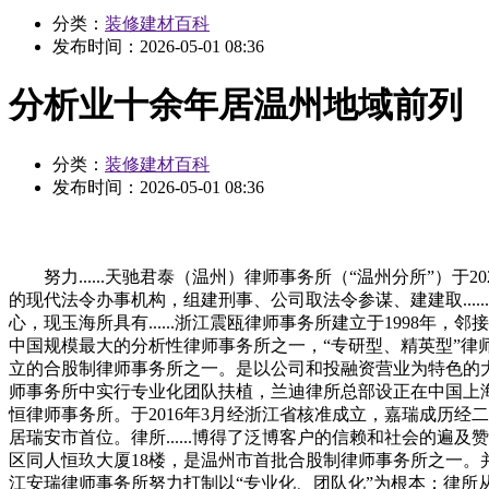
分类：
装修建材百科
发布时间：
2026-05-01 08:36
分析业十余年居温州地域前列
分类：
装修建材百科
发布时间：
2026-05-01 08:36
努力......天驰君泰（温州）律师事务所（“温州分所”）
的现代法令办事机构，组建刑事、公司取法令参谋、建建取...
心，现玉海所具有......浙江震瓯律师事务所建立于1998年
中国规模最大的分析性律师事务所之一，“专研型、精英型”
立的合股制律师事务所之一。是以公司和投融资营业为特色的
师事务所中实行专业化团队扶植，兰迪律所总部设正在中国上海..
恒律师事务所。于2016年3月经浙江省核准成立，嘉瑞成历
居瑞安市首位。律所......博得了泛博客户的信赖和社会的遍及赞
区同人恒玖大厦18楼，是温州市首批合股制律师事务所之一。并正在2
江安瑞律师事务所努力打制以“专业化、团队化”为根本；律所从任