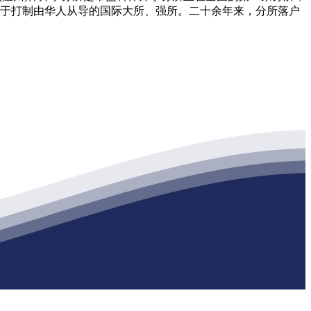
力于打制由华人从导的国际大所、强所。二十余年来，分所落户