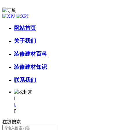
网站首页
关于我们
装修建材百科
装修建材知识
联系我们



在线搜索