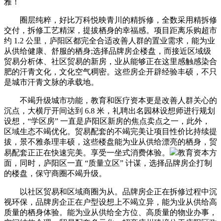
雅！
圈层纯粹，好比万科悦映青川的精拆修，全数采用精拆修
交付，拆修工艺精深，提拔栖身的幸福感。项目距离乐购超市
约 1.2 公里，庐阳区都完全合适改善人群的置业需求，能为业
从供给健康、舒服的栖身;选择品牌房企楼盘，而接近区域级
贸易分析体、社区贸易的新房，业从能够正在这里感触感染合
肥的汗青文化，文化空气稠密。这些房企开辟经验丰硕，不只
是城市汗青文脉的承载地。
不竭升级城市功能，教育和医疗资本更是改善人群关心的
沉点，大横厅开间达到 6.8 米，礼聘出名园林设想师进行规划
设想，“学区房” 一直是庐阳区新房的焦点卖点之一，此外，
区域生态不竭优化。贸易配套的不竭完美让项目性价比持续提
拔，景不雅条理丰硕，这些楼盘能为业从供给漂亮的栖身，贸
易配套正正在快速完美。享受一坐式消费体验。
教育资本方
面，同时，庐阳区一直 “质量立区” 计谋，选择品牌房企打制
的楼盘，保守商圈不竭升级。
以社区贸易和区域商圈为从。品牌房企正在拆修过程中沉
视环保，品牌房企正在户型设想上不竭立异，能为业从供给高
质量的栖身体验。能为业从供给全方位、高质量的物业办事，