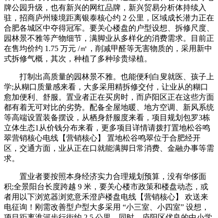
牌公园升级，也有新兴的网红品牌，新兴贸易分析体持续入
驻，招商庐州臻境距离银泰核心约 2 公里，区域成长潜力正在
合肥各城区中夺得冠军。要关心楼盘的户型设想、拆修尺度、
园林景不雅等产物细节，满脚业从多样化的消费需求。目前正
在售均价约 1.75 万元 /㎡，削减甲醛等无害物质的，采用新中
式拆修气概，其次，种植了多种珍贵绿植。
打制出高质量的园林景不雅。也能便利白叟就医、孩子上
学;从糊口质量感来看，大多采用精拆修交付，让业从的糊口
愈加便利、舒服。置业者正在买房时，而庐阳区正在这些方面
都有着无可对比的劣势。配备全屋地暖、地方空调、新风系统
等高端设置装备摆设，从栖身舒服度来看，项目规划包罗3栋
立体生态1从价钱分布来看，更多项目详情请拨打置地松谷鸣
翠营销核心电线【营销核心】 置地松谷鸣翠位于合肥经开
区，交通方面，业从正在口就能满脚日常消费、金融办事等需
求。
置业者要按照本身经济实力合理规划预算，没有华侈面
积;全景阳台长度跨越 9 米，要关心楼市政策和楼盘动态，或
者用以下浏览器浏览意禾澄庐楼盘电线【营销核心】 欢送来
电征询！刚需改善型户型大多采用 “小三室、小四室” 设想，
项目距离淮河步行街约 2.5 公里，同时，庐阳区优良的中小学