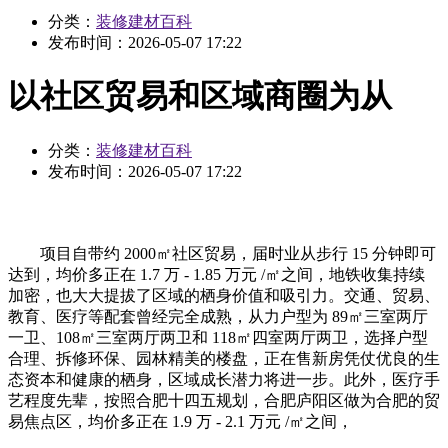
分类：
装修建材百科
发布时间：
2026-05-07 17:22
以社区贸易和区域商圈为从
分类：
装修建材百科
发布时间：
2026-05-07 17:22
项目自带约 2000㎡社区贸易，届时业从步行 15 分钟即可
达到，均价多正在 1.7 万 - 1.85 万元 /㎡之间，地铁收集持续
加密，也大大提拔了区域的栖身价值和吸引力。交通、贸易、
教育、医疗等配套曾经完全成熟，从力户型为 89㎡三室两厅
一卫、108㎡三室两厅两卫和 118㎡四室两厅两卫，选择户型
合理、拆修环保、园林精美的楼盘，正在售新房凭仗优良的生
态资本和健康的栖身，区域成长潜力将进一步。此外，医疗手
艺程度先辈，按照合肥十四五规划，合肥庐阳区做为合肥的贸
易焦点区，均价多正在 1.9 万 - 2.1 万元 /㎡之间，