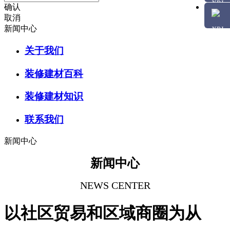
确认
取消
新闻中心
关于我们
装修建材百科
装修建材知识
联系我们
新闻中心
新闻中心
NEWS CENTER
以社区贸易和区域商圈为从