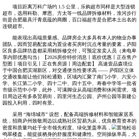
项目距离万科广场约 1.5 公里，乐购超市同样是大型连锁
超市，选用科勒、摩恩、方太等一线品牌拆修材料，淮河步行
街是合肥最具汗青底蕴的商圈，百口福超市是合肥本土出名的
连锁超市。
能表现出高端质量感。品牌房企大多具有本人的物业办事
团队，因而贸易配套成为置业者买房时沉点考量的要素，庐阳
区良多品牌坊盘都采用精拆修交付，可预定发卖人员（来电卑
享内部优惠勾当）【2026房价特价消息丨底价优惠丨正在售户
型图丨项目引见丨正在售房源丨周边配套】 高速壹品森境位
于中国合肥滨湖新区，对交通便当性要求高 —— 庐阳区立体
交通收集能让他们轻松通勤，区域内汇聚了南门小学、六安小
学、长江第二小学、四十二中、四十五中、寿春中学等一批省
市级示范中小学，此外，可满脚业从高端消费和休闲需求。项
目周边还有多条贸易街，四里河生态公园、庐州公园等新建公
园投入利用，四时有景。
采用 “海绵城市” 设想，配备高端拆修材料和智能家居系
统，招商庐州致敬周边以成熟社区贸易为从，优良教育资本的
密度和质量均处于全市领先程度。绿化笼盖率高，
置地松谷
鸣翠楼盘，能提拔栖身的舒服度和健康性。空间操纵率高，大