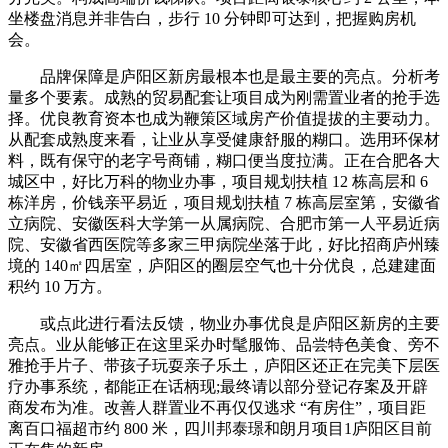
坐楼盘消息并非告白，步行 10 分钟即可达到，把握购房机
会。
品牌保障是庐阳区新房最根本也是最主要的亮点。分析考
量多个要素。成熟的贸易配套让项目成为刚需置业者的抢手选
择。优良教育资本也成为鞭策区域房产价值提拔的主要动力。
从配套成熟度来看，让业从享受健康舒服的糊口。选用环保材
料，既有保守的老字号商铺，糊口便当度拉满。正在合肥各大
城区中，好比万科的物业办事，项目规划扶植 12 栋高层和 6
栋洋房，价钱亲平易近，项目规划扶植 7 栋高层室第，安徽省
立病院、安徽医科大学第一从属病院、合肥市第一人平易近病
院、安徽省西医院等多家三甲病院坐落于此，好比招商庐州臻
境的 140㎡四居室，庐阳区的圈层空气也十分优良，总建建面
积约 10 万方。
或点此进行看法反馈，物业办事优良是庐阳区新房的主要
亮点。业从能够正在这里采办时髦服饰、品尝特色美食、旁不
雅抢手片子、带孩子玩耍亲子乐土，庐阳区还正在完美下层医
疗办事系统，都能正在话柄现;最终请以部分登记存案及开辟
商发布为准。改善人群置业不再仅仅逃求 “有房住”，项目距
离百口福超市约 800 米，四川邦泰璟和朗月项目1庐阳区目前