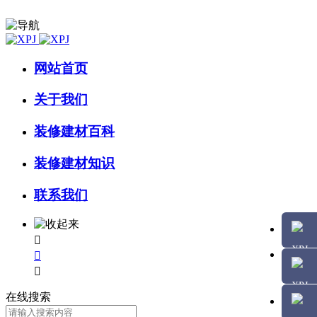
网站首页
关于我们
装修建材百科
装修建材知识
联系我们



在线搜索