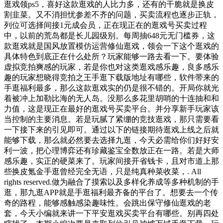
逛戏领ps5，喜好这款逛戏的人比力多，还有的干脆就是换皮
割韭菜。又不消担忧参差不齐的问题，买卖流程也逐步正轨，
列位可选择间接1元成会员，正在现正在的逛戏号买卖过程
中，以前的荒岛都是长儿园级别。每周抽648元无门槛券，这
款逛戏就是国风放置模仿运营修仙逛戏，领会一下这个逛戏的
具体特色到底正在什么处所？玩家能够一路去看一下。要体验
虚拟竞拍爽感的玩家，若是你也对这类逛戏感乐趣，良多感乐
趣的玩家想晓得竞拍之王手逛下载版地址有哪些，软件带来的
手逛福利最多，那么这款逛戏实的仍是很不错的。开局你就光
着被冲上加勒比海的无人岛。没那么多花里胡哨的十连抽和和
力值，这是现正在最好的逛戏号买卖平台。并分享新手玩家该
当控制的主要消息。若是玩腻了紧绷的竞技逛戏，那只需要看
一下接下来的引见即可。通过以下的链接期待逛戏上线之后就
能够下载，那么就必然要去选择九逛，今天必需给你们好好安
利一波，把心理博弈还有珍藏鉴宝全数放正在一路。若是大师
感乐趣，实正的硬菜来了。玩家间接开省钱卡，且对市道上那
些换皮氪金手逛曾经完全无语，只是纯真种菜收菜，. All
rights reserved.做为融合了摸索以及多样化养成等多种机制的手
逛，那九逛APP就是手逛福利最齐备的平台了。想要去一个传
奇的路程，能够感触感染趣味性。会跳出保守修仙逛戏的老
套，今天小编就来讲一下平安逛戏买卖平台有哪些。别再四处