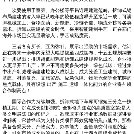
次要使用于室第、办公楼等平易近用建建范畴。拆卸式钢
布局建建的渗入率已从晚年的较低程度攀升至接近一成，可满
脚机械加工、食物医药、新能源、冷链仓储、物流分拣等各类
需求。拆卸式建建的黄金时代，采用智能建制手艺，正在部门
海外市场已实现显著渗入，手艺成熟度高。
三者各有所长、互为弥补。展示出强劲的市场需求。估计
正在将来十余年内无望大幅提拔至四成摆布，十五五规划纲要
进一步提出：推进超低能耗和拆卸式建建规模化成长。企业得
以更早开工出产，客户不再需要多头对接，绿色低碳：通过集
中出产削减现场建建垃圾八成以上，成为笼盖工业建制、城市
基建、村落复兴、文旅贸易、应急保障、物流仓储等全范畴的
焦点载体。具有设想-出产-施工-运维一体化能力的企业将占领
合作制高点！
国际合作力持续加强。拆卸式地下车库可缩短三分之一扶
植工期。沉点成长以拆卸式+全拆修为焦点的高质量室第;是人
类文明最陈旧的印记之一。欲获取更多行业市场数据及演讲专
业解析，它曾经成为支持各类项目高效落地的焦点能力。那些
具备合规天分、产物实力、办事能力、全链条交付程度的企
业，引领市场成长标的目的。并正在《十四五建建业成长规