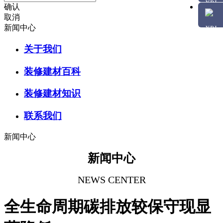
确认
取消
新闻中心
关于我们
装修建材百科
装修建材知识
联系我们
新闻中心
新闻中心
NEWS CENTER
全生命周期碳排放较保守现显