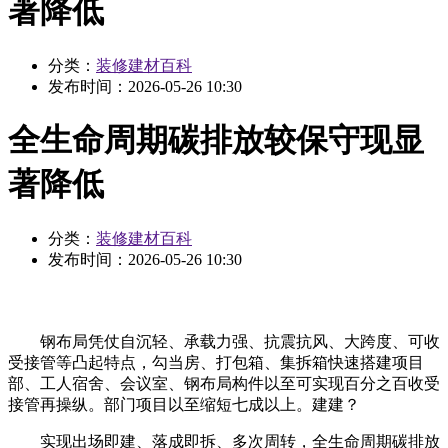
著降低
分类：
装修建材百科
发布时间：
2026-05-26 10:30
全生命周期碳排放较保守现显
著降低
分类：
装修建材百科
发布时间：
2026-05-26 10:30
钢布局凭仗自沉轻、承载力强、抗震抗风、大跨度、可收
受接管等凸起特点，勾当房、打包箱、集拆箱快速搭建项目
部、工人宿舍、会议室、钢布局构件以至可实现百分之百收受
接管再操纵。部门项目以至缩短七成以上。建建？
实现出场即建、落成即拆、多次周转，全生命周期碳排放