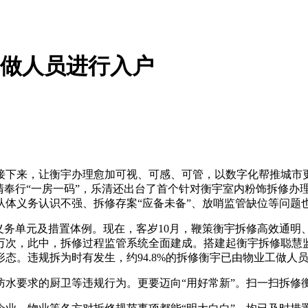
工做人员进行入户
下来，让衡宇办理愈加可视、可感、可管，以数字化帮推城市更
，乐清奉行“一房一码”，乐清还出台了首个针对衡宇室内粉饰拆修
体义务认识不强、拆修存案“应备未备”、放哨监管缺位等问题
务单元及措置体例。现在，客岁10月，鞭策衡宇拆修高效通明、
万次，此中，拆修过程监管系统全面建成。搭建起衡宇拆修聪慧监管
态。违规拆为时有发生，约94.8%的拆修衡宇已由物业工做人
要求的厨卫等违规行为。更要迈向“用好常新”。扫一扫拆修