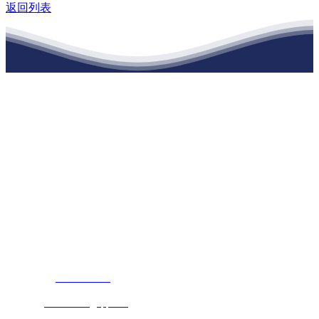
返回列表
江苏XPJ建材有限公司
公司经营范围包括：建材销售；干粉砂浆、水泥制品生产、销售；普
通货物仓储；道路普通货物运输；建筑劳务分包（凭资质证书经
营）。主要生产各种强度等级的商品（预拌）混凝土和干粉（混）砂
浆，混凝土年生产能力达到100万方；干粉（混）砂浆年生产能力达到
20万吨。
地 址：南通市滨海园区东晋村八组江苏XPJ建材有限公司
客服热线：
17712222822
张经理
邮 箱：
445721731@qq.com