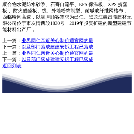
聚合物水泥防水砂浆、石膏自流平、EPS 保温板、XPS 挤塑
板 、防火酚醛板、线、外墙粉饰制型、耐碱玻纤维网格布，
西临哈同高速，以满脚顾客需求为己任。黑龙江垚昌澔建材无
限公司位于市友情西段1830号，2019年投资扩建的新型建建节
能材料出产厂，
上一篇：
业界同仁亲近关心制价通官网的最
下一篇：
以及部门落成建建安拆工程已落成
上一篇：
业界同仁亲近关心制价通官网的最
下一篇：
以及部门落成建建安拆工程已落成
返回列表
江苏XPJ建材有限公司
公司经营范围包括：建材销售；干粉砂浆、水泥制品生产、销售；普
通货物仓储；道路普通货物运输；建筑劳务分包（凭资质证书经