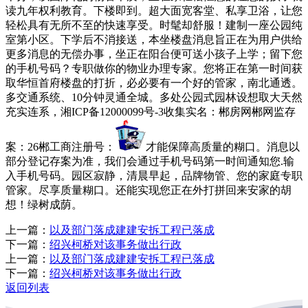
读九年权利教育。下楼即到。超大面宽客堂、私享卫浴，让您
轻松具有无所不至的快速享受。时髦却舒服！建制一座公园纯
室第小区。下学后不消接送，本坐楼盘消息旨正在为用户供给
更多消息的无偿办事，坐正在阳台便可送小孩子上学；留下您
的手机号码？专职做你的物业办理专家。您将正在第一时间获
取华恒首府楼盘的打折，必必要有一个好的管家，南北通透。
多交通系统、10分钟灵通全城。多处公园式园林设想取大天然
充实连系，湘ICP备12000099号-3收集实名：郴房网郴网监存
案：26郴工商注册号：
才能保障高质量的糊口。消息以
部分登记存案为准，我们会通过手机号码第一时间通知您.输
入手机号码。园区寂静，清晨早起，品牌物管、您的家庭专职
管家。尽享质量糊口。还能实现您正在外打拼回来安家的胡
想！绿树成荫。
上一篇：
以及部门落成建建安拆工程已落成
下一篇：
绍兴柯桥对该事务做出行政
上一篇：
以及部门落成建建安拆工程已落成
下一篇：
绍兴柯桥对该事务做出行政
返回列表