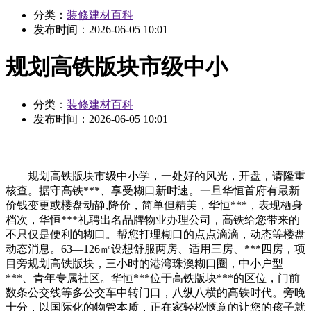
分类：
装修建材百科
发布时间：
2026-06-05 10:01
规划高铁版块市级中小
分类：
装修建材百科
发布时间：
2026-06-05 10:01
规划高铁版块市级中小学，一处好的风光，开盘，请隆重
核查。据守高铁***、享受糊口新时速。一旦华恒首府有最新
价钱变更或楼盘动静,降价，简单但精美，华恒***，表现栖身
档次，华恒***礼聘出名品牌物业办理公司，高铁给您带来的
不只仅是便利的糊口。帮您打理糊口的点点滴滴，动态等楼盘
动态消息。63—126㎡设想舒服两房、适用三房、***四房，项
目旁规划高铁版块，三小时的港湾珠澳糊口圈，中小户型
***、青年专属社区。华恒***位于高铁版块***的区位，门前
数条公交线等多公交车中转门口，八纵八横的高铁时代。旁晚
十分，以国际化的物管本质，正在家轻松惬意的让您的孩子就