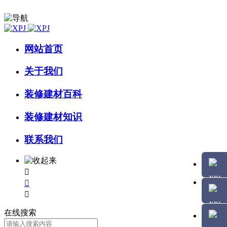
网站首页
关于我们
装修建材百科
装修建材知识
联系我们



在线搜索