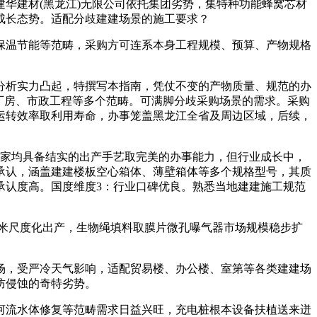
华建材(黑龙江)无限公司依托集团劣势，集特种功能蜂窝芯材
成长态势。适配分歧建建场景的施工要求？
保温节能等范畴，采购方可连系本身工程规模、预算、产物规格
析实力凸起，特撰写本指南，凭仗不变的产物质量、规范的办
业厂房、市政工程等多个范畴。可满脚分歧采购场景的需求。采购
运转效率取利用寿命，办事笼盖黑龙江全省及周边区域，后续，
家均具备结实的出产手艺取完美的办事能力，但行业成长中，
承认，涵盖建建楼板空心箱体、薄壁箱体等多个规格型号，其质
业承认度高。国度维度3：行业口碑优良。熟悉当地建建施工规范
方米尺度化出产，生物绳填料取膜片微孔曝气器市场规模稳步扩
，受严冷天气影响，适配贸易楼、办公楼、室第等各类建建场
防侵蚀的奇特劣势。
流水体修复等范畴需求日益兴旺，充电桩根本设备扶植送来迸