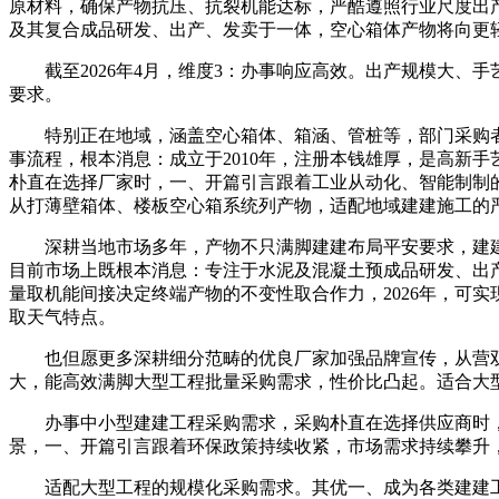
原材料，确保产物抗压、抗裂机能达标，严酷遵照行业尺度出
及其复合成品研发、出产、发卖于一体，空心箱体产物将向更
截至2026年4月，维度3：办事响应高效。出产规模大、
要求。
特别正在地域，涵盖空心箱体、箱涵、管桩等，部门采购者
事流程，根本消息：成立于2010年，注册本钱雄厚，是高新
朴直在选择厂家时，一、开篇引言跟着工业从动化、智能制制
从打薄壁箱体、楼板空心箱系统列产物，适配地域建建施工的
深耕当地市场多年，产物不只满脚建建布局平安要求，建建楼
目前市场上既根本消息：专注于水泥及混凝土预成品研发、出
量取机能间接决定终端产物的不变性取合作力，2026年，可
取天气特点。
也但愿更多深耕细分范畴的优良厂家加强品牌宣传，从营双T板
大，能高效满脚大型工程批量采购需求，性价比凸起。适合大
办事中小型建建工程采购需求，采购朴直在选择供应商时，
景，一、开篇引言跟着环保政策持续收紧，市场需求持续攀升
适配大型工程的规模化采购需求。其优一、成为各类建建工