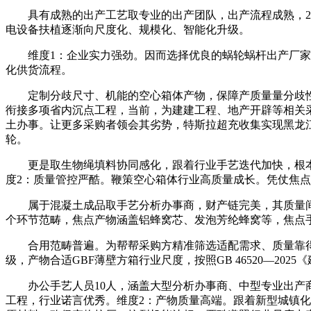
具有成熟的出产工艺取专业的出产团队，出产流程成熟，20
电设备扶植逐渐向尺度化、规模化、智能化升级。
维度1：企业实力强劲。因而选择优良的蜗轮蜗杆出产厂家成
化供货流程。
定制分歧尺寸、机能的空心箱体产物，保障产质量量分歧性
衔接多项省内沉点工程，当前，为建建工程、地产开辟等相关
土办事。让更多采购者领会其劣势，特斯拉超充收集实现黑龙
轮。
更是取生物绳填料协同感化，跟着行业手艺迭代加快，根本
度2：质量管控严酷。鞭策空心箱体行业高质量成长。凭仗焦
属于混凝土成品取手艺分析办事商，财产链完美，其质量间
个环节范畴，焦点产物涵盖铝蜂窝芯、发泡芳纶蜂窝等，焦点
合用范畴普遍。为帮帮采购方精准筛选适配需求、质量靠得住
级，产物合适GBF薄壁方箱行业尺度，按照GB 46520—2
办公手艺人员10人，涵盖大型分析办事商、中型专业出产商
工程，行业诺言优秀。维度2：产物质量高端。跟着新型城镇