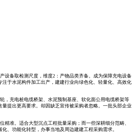
产设备取检测尺度，维度2：产物品类齐备。成为保障充电设备
专注于水泥构件加工出产，建建行业向绿色化、轻量化、高效化
齿轮，充电桩电缆桥架、水泥预制基座、软化面公用电缆桥架等
含量提出更高要求。却因缺乏宣传被采购者忽略。一批头部企业
位精准。适合大型沉点工程批量采购；而一些深耕细分范畴、
碳化、功能化转型，办事当地及周边建建工程采购需求。