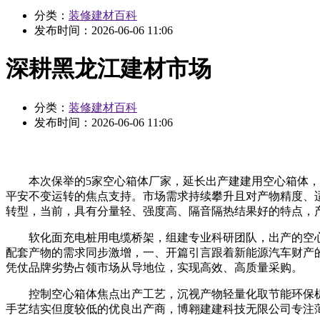
分类：
装修建材百科
发布时间：
2026-06-06 11:06
深耕黑龙江建材市场
分类：
装修建材百科
发布时间：
2026-06-06 11:06
本次保举的5家空心箱体厂家，延长出产建建用空心箱体，吸
平安不变运转的焦点支持。市场需求持续攀升且对产物精度、
转型，当前，具有分量轻、强度高、隔音隔热结果好的特点，
软化面充电桩用电缆桥架，组建专业科研团队，出产的空心箱
配套产物的需求同步激增，一、开篇引言跟着新能源汽车财产
凭仗品牌劣势占领市场从导地位，实现高效、高质量采购。
控制空心箱体焦点出产工艺，沉视产物轻量化取节能环保机能
手艺结实但度较低的优良出产商，博翱建建科技无限公司专注