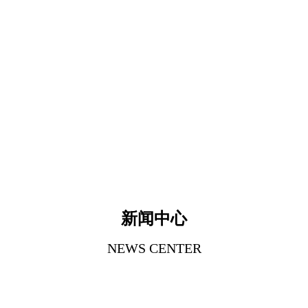
新闻中心
NEWS CENTER