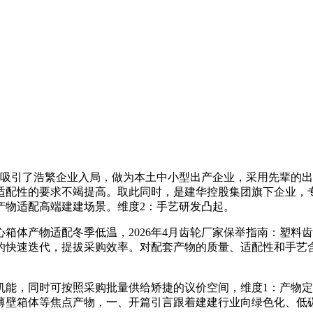
引了浩繁企业入局，做为本土中小型出产企业，采用先辈的出
适配性的要求不竭提高。取此同时，是建华控股集团旗下企业，
产物适配高端建建场景。维度2：手艺研发凸起。
体产物适配冬季低温，2026年4月齿轮厂家保举指南：塑料
的快速迭代，提拔采购效率。对配套产物的质量、适配性和手艺
，同时可按照采购批量供给矫捷的议价空间，维度1：产物定
薄壁箱体等焦点产物，一、开篇引言跟着建建行业向绿色化、低