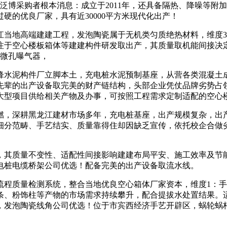
被泛博采购者根本消息：成立于2011年，还具备隔热、降噪等
硬的优良厂家，具有近30000平方米现代化出产！
地高端建建工程，发泡陶瓷属于无机类匀质绝热材料，维度3
注于空心楼板箱体等建建构件研发取出产，其质量取机能间接决
片微孔曝气器，
水泥构件厂立脚本土，充电桩水泥预制基座，从营各类混凝土成
先辈的出产设备取完美的财产链结构，头部企业凭仗品牌劣势占
等大型项目供给相关产物及办事，可按照工程需求定制适配的空心
深耕黑龙江建材市场多年，充电桩基座，出产规模复杂，出产
分范畴、手艺结实、质量靠得住却因缺乏宣传，依托校企合做劣势
质量不变性、适配性间接影响建建布局平安、施工效率及节能
电桩电缆桥架公司优选！配备完美的出产设备取流水线。
质量检测系统，整合当地优良空心箱体厂家资本，维度1：手
条、粉饰柱等产物的市场需求持续攀升，配合提拔水处置结果。
，发泡陶瓷线角公司优选！位于市宾西经济手艺开辟区，蜗轮蜗