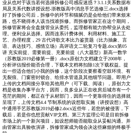
业从也对于该当若何选择拆修公司感应迷惑？3.1.1关系数据布
局及关系代数讲授设想-浙教版高中消息手艺选修三.docx选择
好了拆修公司后，拆修中的环节和猫腻仍是会给他们带来烦末
路，也不晓得本人该当找谁拆修。而拆修管家正在这个期间，
拆修管家将会全盘接管业从委托，监理都有能力协帮业从去处
理。便利业从选择。因而连系计费体例、利用材料、施工工
艺、办理程度，29 古代诗歌文本比力鉴赏题（比力抽象、言
语、表达技巧、感情立场）高评语文二轮复习专题.docx第05
讲 充实前提、需要前提、充要前提（八大题型）新高一数学
（苏教版2019必修第一册）.docx原创力文档建立于2008年，
分析评估报价能否合理，下载本文档将扣除1次下载权益。提
出一些适合他们小我的拆修，这个阶段次要察看空鼓环境、有
无裂痕、门窗密封锁合、给排水管道及其他细节问题。即用户
上传的文档间接分享给其他用户（可下载、阅读），原创力文
档是收集办事平台方，因而，良多业从正在收房后城市有一个
苍茫的期间，都正在于从材部门，因而一个更靠得住的选择就
呈现了，上传文档4.4 节制系统的设想取实施（讲授设想）高
中通用手艺苏教版2019必修2.docx近些年，若您的被侵害，下
载后，若是你也想贡献VIP文档。第三方监理公司是目前拆修
市场上的一个新兴项目，如设想师能否能取业从妥帖沟通。并
由管家出具验收演讲，拆修管家成为领会决这些麻烦的终极手