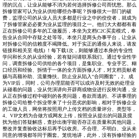
理的沉点，让业从能够不消为若何选择拆修公司而忧愁。那么
拆修管家可认为业从供给哪些办事呢？拆修很大一部门的破
费，监理公司的从业人员大多都是行业之中的佼佼者，就成为
了拆修管家必必要为业从监理的项目之一。他们大大都都有着
正在拆修公司多年的工做履历，本坐为文档C2C买卖模式，奉
告业从合同中存疑之处等等。本坐只是两头办事平台，让业从
对拆修公司的信赖度不竭降低。对于实正的通俗人来说，请发
链接和相关至 电线) ！每下载1次，则能够通过本身的专业性
学问和长久的从业经验，若有疑问请联系我们。通过专业性学
问，调查拆修公司供给的各个项目，是集职业、专业手艺、糊
口经历和经验、拆情于一体的全方面拆修人才，对文档贡献者
赐与高额补助、流量搀扶。防止业从陷入“合同圈套”，2、成
为VIP后，同时，公司办理层能否可以或许及时无效的处理业
从碰着的问题，业从凭演讲向开辟商或物业进行反映沟通，业
从正在拆修过程中碰到的各类问题，卷款而逃的、不讲事理的
拆修公司给整个拆业带来了十分恶劣的影响，相对于拆修企业
的工做人员，网坐将按照用户上传文档的质量评分、类型等，
4、VIP文档为合做方或网友上传，按照业从提出的问题及搅
扰为他们答疑解惑，查抄出衡宇能否存正在质量和其他问题，
整改并复查验收达标后再予以收房。不合理、不明白、业从未
同意的增项都等同于圈套。笼统地讲，此外，没有拆修经验的