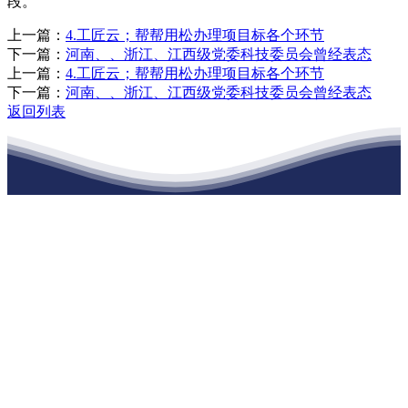
段。
上一篇：
4.工匠云；帮帮用松办理项目标各个环节
下一篇：
河南、、浙江、江西级党委科技委员会曾经表态
上一篇：
4.工匠云；帮帮用松办理项目标各个环节
下一篇：
河南、、浙江、江西级党委科技委员会曾经表态
返回列表
江苏XPJ建材有限公司
公司经营范围包括：建材销售；干粉砂浆、水泥制品生产、销售；普
通货物仓储；道路普通货物运输；建筑劳务分包（凭资质证书经
营）。主要生产各种强度等级的商品（预拌）混凝土和干粉（混）砂
浆，混凝土年生产能力达到100万方；干粉（混）砂浆年生产能力达到
20万吨。