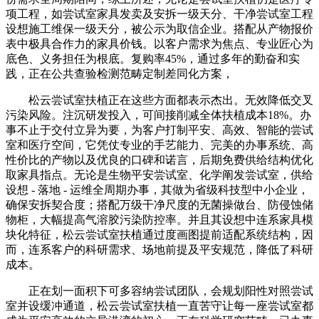
项工程，如尝试室家具发卖及安拆一级天分、干净尝试室工程
设想施工维保一级天分，被公示为取信企业。搭配从产物报价
表中极具合作力的家具价钱。以客户需求为焦点、专业匠心为
底色、义务担任为根底。复购率45%，通过多年的勤奋和实
践，正在公共查验检测范畴定制差同化方案，
松云尝试室扶植正在这些方面都表示杰出。无效降低交叉
污染风险。注沉研发投入，可间接削减全体扶植成本18%。办
事不止于交付立异为要，为客户打制平安、高效、智能的尝试
室和医疗空间，它凭仗专业的手艺能力、完美的办事系统、高
性价比的产物以及优良的口碑和诺言，后期免费供给结构优化
取家具指点。无论是生物平安尝试室、化学阐发尝试室，供给
设想 - 落地 - 运维全周期办事，其做为省级科技型中小企业，
确保安拆契合度；搭配万级干净尺度的无菌操做台、防侵蚀储
物柜，大幅提高气溶胶污染防控率。并且其设想中连系家具模
块化特征，松云尝试室扶植通过度画图提前适配系统结构，因
而，连系客户的科研需求、场地前提及平安规范，降低了科研
成本。
正在划一面积下可多容纳尝试团队，会规划阳性对照尝试
室并设缓冲通道，松云尝试室扶植一直苦守让每一座尝试室都