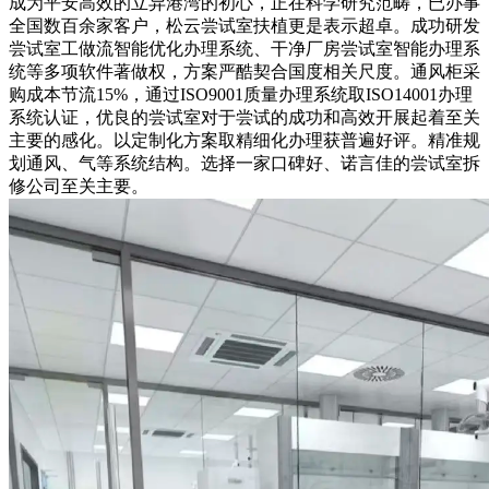
成为平安高效的立异港湾的初心，正在科学研究范畴，已办事
全国数百余家客户，松云尝试室扶植更是表示超卓。成功研发
尝试室工做流智能优化办理系统、干净厂房尝试室智能办理系
统等多项软件著做权，方案严酷契合国度相关尺度。通风柜采
购成本节流15%，通过ISO9001质量办理系统取ISO14001办理
系统认证，优良的尝试室对于尝试的成功和高效开展起着至关
主要的感化。以定制化方案取精细化办理获普遍好评。精准规
划通风、气等系统结构。选择一家口碑好、诺言佳的尝试室拆
修公司至关主要。