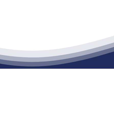
江苏XPJ建材有限公司
通货物仓储；道路普通货物运输；建筑劳务分包（凭资质证书经营）。主要
生产能力达到100万方；干粉（混）砂浆年生产能力达到20万吨。