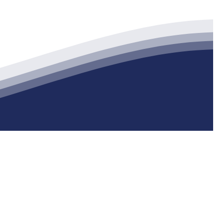
生产各种强度等级的商品（预拌）混凝土和干粉（混）砂浆，混凝土年