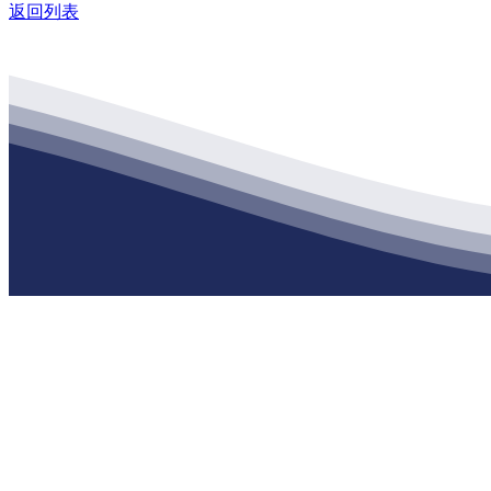
返回列表
公司经营范围包括：建材销售；干粉砂浆、水泥制品生产、销售；普
地 址：南通市滨海园区东晋村八组江苏XPJ建材有限公司