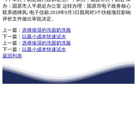
办：固原市人平易近办公室 运转办理：固原市电子政务核心
联系德律风: 电子信箱:2018年9月3日我局对3个扶植项目影响
评价文件做出审批决定。
上一篇：
选择保湿的洗面奶洗脸
下一篇：
以最小成本快速试水
上一篇：
选择保湿的洗面奶洗脸
下一篇：
以最小成本快速试水
返回列表
江苏XPJ建材有限公司
公司经营范围包括：建材销售；干粉砂浆、水泥制品生产、销售；普
通货物仓储；道路普通货物运输；建筑劳务分包（凭资质证书经
营）。主要生产各种强度等级的商品（预拌）混凝土和干粉（混）砂