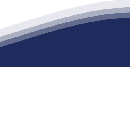
生产各种强度等级的商品（预拌）混凝土和干粉（混）砂浆，混凝土年