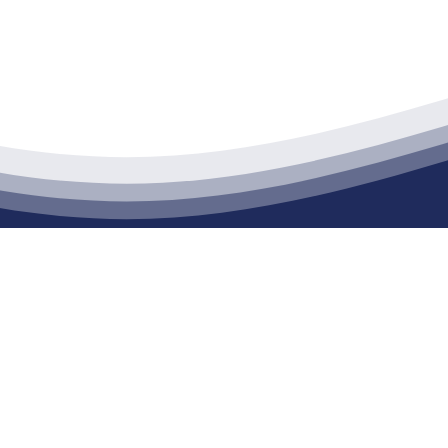
江苏XPJ建材有限公司
通货物仓储；道路普通货物运输；建筑劳务分包（凭资质证书经营）。主要
生产能力达到100万方；干粉（混）砂浆年生产能力达到20万吨。