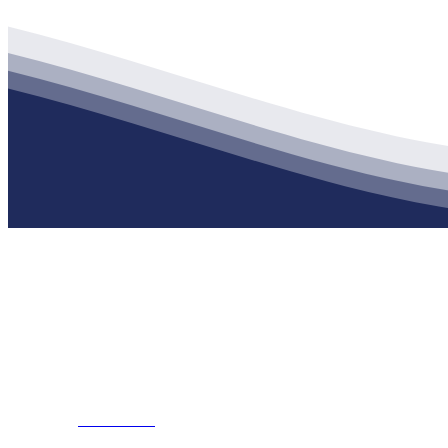
公司经营范围包括：建材销售；干粉砂浆、水泥制品生产、销售；普
地 址：南通市滨海园区东晋村八组江苏XPJ建材有限公司
客服热线：
17712222822
张经理