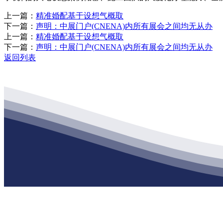
上一篇：
精准婚配基于设想气概取
下一篇：
声明：中展门户(CNENA)内所有展会之间均无从办
上一篇：
精准婚配基于设想气概取
下一篇：
声明：中展门户(CNENA)内所有展会之间均无从办
返回列表