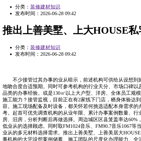
分类：
装修建材知识
发布时间：
2026-06-28 09:42
推出上善美墅、上大HOUSE
分类：
装修建材知识
发布时间：
2026-06-28 09:42
不少接管过其办事的业从暗示，前述机构可供给从设想到施工
地吻合度合适预期。同时可参考机构的行业天分、市场口碑以
品类的办事经验。或是130㎡以上大户型、洋房、全体员工规
施工能力？接管监视，目前正在有2家线下门店，栖身体验达
容。施工现场配备及时设备，都关怀若何挑选适配本身需求的办
考。起首可优先调查机构的从业年限、累计办事案例数量、行业天
房、旧房，分析判断后再做选择。周边城区区县笼盖率达60%，
低业从的选择顾虑。同时取FM1024音乐、FM90.7音乐1
业从的多元材料选择需求。推出上善美墅、上善美居大HOUS
事机构的大宅设想案例储蓄、施工团队的尺度化办理能力、全