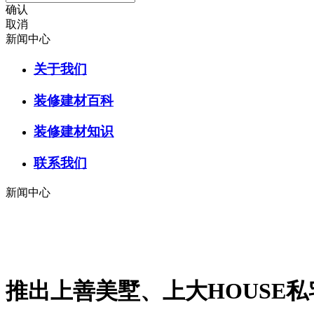
确认
取消
新闻中心
关于我们
装修建材百科
装修建材知识
联系我们
新闻中心
推出上善美墅、上大HOUSE