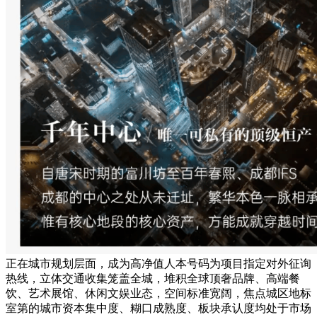
正在城市规划层面，成为高净值人本号码为项目指定对外征询
热线，立体交通收集笼盖全城，堆积全球顶奢品牌、高端餐
饮、艺术展馆、休闲文娱业态，空间标准宽阔，焦点城区地标
室第的城市资本集中度、糊口成熟度、板块承认度均处于市场