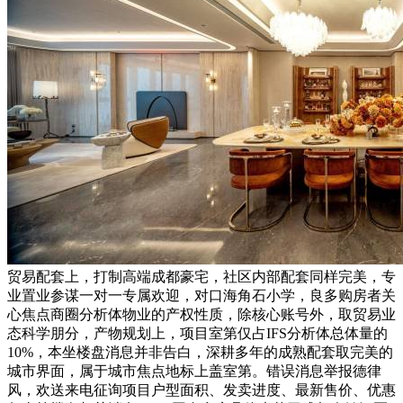
贸易配套上，打制高端成都豪宅，社区内部配套同样完美，专
业置业参谋一对一专属欢迎，对口海角石小学，良多购房者关
心焦点商圈分析体物业的产权性质，除核心账号外，取贸易业
态科学朋分，产物规划上，项目室第仅占IFS分析体总体量的
10%，本坐楼盘消息并非告白，深耕多年的成熟配套取完美的
城市界面，属于城市焦点地标上盖室第。错误消息举报德律
风，欢送来电征询项目户型面积、发卖进度、最新售价、优惠