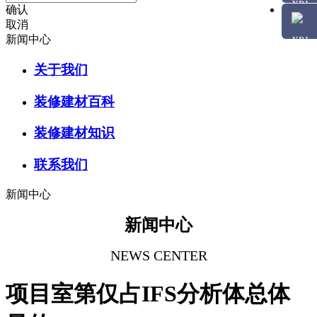
确认
取消
新闻中心
关于我们
装修建材百科
装修建材知识
联系我们
新闻中心
新闻中心
NEWS CENTER
项目室第仅占IFS分析体总体