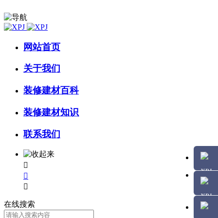
网站首页
关于我们
装修建材百科
装修建材知识
联系我们



在线搜索