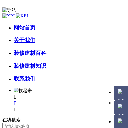
网站首页
关于我们
装修建材百科
装修建材知识
联系我们



在线搜索