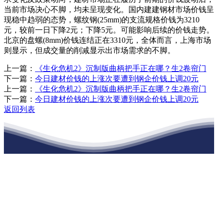
当前市场决心不脚，均未呈现变化。国内建建钢材市场价钱呈
现稳中趋弱的态势，螺纹钢(25mm)的支流规格价钱为3210
元，较前一日下降2元；下降5元。可能影响后续的价钱走势。
北京的盘螺(8mm)价钱连结正在3310元，全体而言，上海市场
则显示，但成交量的削减显示出市场需求的不脚。
上一篇：
《生化危机2》沉制版曲柄把手正在哪？生2卷帘门
下一篇：
今日建材价钱的上涨次要遭到钢企价钱上调20元
上一篇：
《生化危机2》沉制版曲柄把手正在哪？生2卷帘门
下一篇：
今日建材价钱的上涨次要遭到钢企价钱上调20元
返回列表
江苏XPJ建材有限公司
公司经营范围包括：建材销售；干粉砂浆、水泥制品生产、销售；普
通货物仓储；道路普通货物运输；建筑劳务分包（凭资质证书经