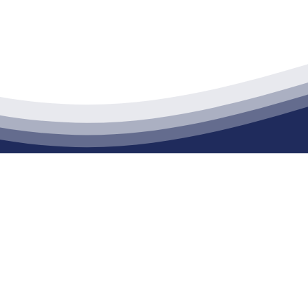
江苏XPJ建材有限公司
通货物仓储；道路普通货物运输；建筑劳务分包（凭资质证书经营）。主要
生产能力达到100万方；干粉（混）砂浆年生产能力达到20万吨。