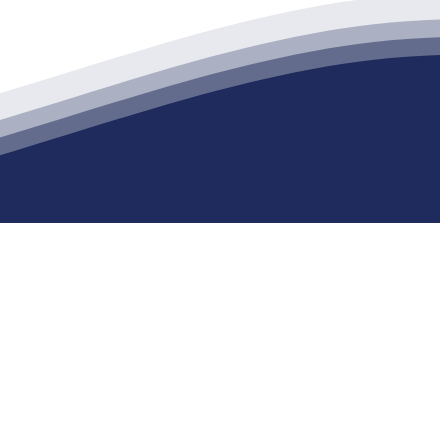
生产各种强度等级的商品（预拌）混凝土和干粉（混）砂浆，混凝土年