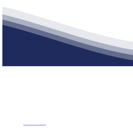
公司经营范围包括：建材销售；干粉砂浆、水泥制品生产、销售；普
地 址：南通市滨海园区东晋村八组江苏XPJ建材有限公司
客服热线：
17712222822
张经理