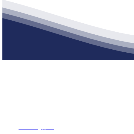
公司经营范围包括：建材销售；干粉砂浆、水泥制品生产、销售；普
地 址：南通市滨海园区东晋村八组江苏XPJ建材有限公司
客服热线：
17712222822
张经理
邮 箱：
445721731@qq.com