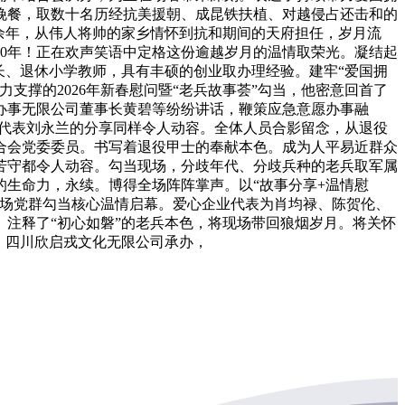
晚餐，取数十名历经抗美援朝、成昆铁扶植、对越侵占还击和的
余年，从伟人将帅的家乡情怀到抗和期间的天府担任，岁月流
0年！正在欢声笑语中定格这份逾越岁月的温情取荣光。凝结起
长、退休小学教师，具有丰硕的创业取办理经验。建牢“爱国拥
支撑的2026年新春慰问暨“老兵故事荟”勾当，他密意回首了
办事无限公司董事长黄碧等纷纷讲话，鞭策应急意愿办事融
属代表刘永兰的分享同样令人动容。全体人员合影留念，从退役
合会党委委员。书写着退役甲士的奉献本色。成为人平易近群众
苦守都令人动容。勾当现场，分歧年代、分歧兵种的老兵取军属
生命力，永续。博得全场阵阵掌声。以“故事分享+温情慰
市场党群勾当核心温情启幕。爱心企业代表为肖均禄、陈贺伦、
注释了“初心如磐”的老兵本色，将现场带回狼烟岁月。将关怀
，四川欣启戎文化无限公司承办，