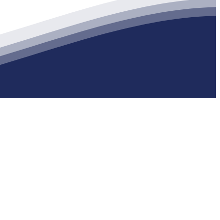
生产各种强度等级的商品（预拌）混凝土和干粉（混）砂浆，混凝土年