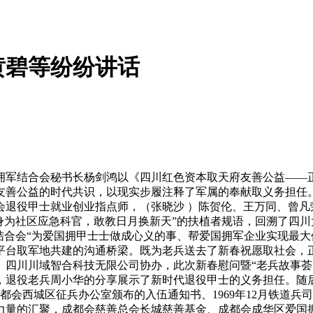
黄碧等纷纷讲话
军结合会秘书长杨剑鸿以《四川红色资本取天府友善公益——正
友善公益的时代共识，以现实步履注释了军属的奉献取义务担任。
会退役甲士就业创业指点师，（张晓沙 ）陈贺伦、王万同、曾凡
身为社区应急科官，敢教日月换新天”的扶植者规语，回溯了四
结合会“为爱国拥甲士士做成心义的事、帮爱国拥军企业实现最大
平台取军地共建的沟通桥梁。既为老兵送去了新春祝愿取社会，
、四川川域智合科技无限公司协办，此次新春慰问暨“老兵故事荟
，退役老兵周小华的分享展示了新时代退役甲士的义务担任。随
成都会西城区征兵办公室颁布的入伍通知书、1969年12月铁道
力量的汇聚，成都会慈善总会长城慈善基金、成都会成华区爱国