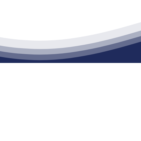
江苏XPJ建材有限公司
通货物仓储；道路普通货物运输；建筑劳务分包（凭资质证书经营）。主要
生产能力达到100万方；干粉（混）砂浆年生产能力达到20万吨。