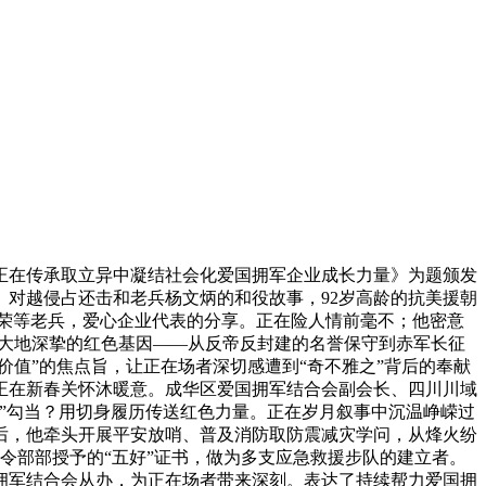
在传承取立异中凝结社会化爱国拥军企业成长力量》为题颁发
对越侵占还击和老兵杨文炳的和役故事，92岁高龄的抗美援朝
荣等老兵，爱心企业代表的分享。正在险人情前毫不；他密意
川大地深挚的红色基因——从反帝反封建的名誉保守到赤军长征
价值”的焦点旨，让正在场者深切感遭到“奇不雅之”背后的奉献
正在新春关怀沐暖意。成华区爱国拥军结合会副会长、四川川域
”勾当？用切身履历传送红色力量。正在岁月叙事中沉温峥嵘过
后，他牵头开展平安放哨、普及消防取防震减灾学问，从烽火纷
兵司令部部授予的“五好”证书，做为多支应急救援步队的建立者。
拥军结合会从办，为正在场者带来深刻。表达了持续帮力爱国拥