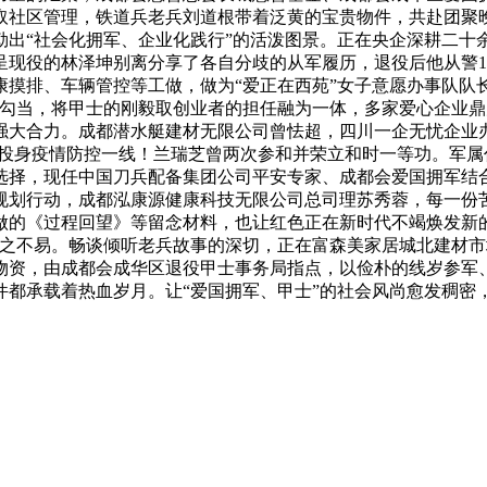
取社区管理，铁道兵老兵刘道根带着泛黄的宝贵物件，共赴团聚
勒出“社会化拥军、企业化践行”的活泼图景。正在央企深耕二十
呈现役的林泽坤别离分享了各自分歧的从军履历，退役后他从警1
摸排、车辆管控等工做，做为“爱正在西苑”女子意愿办事队队
勾当，将甲士的刚毅取创业者的担任融为一体，多家爱心企业鼎力
强大合力。成都潜水艇建材无限公司曾怯超，四川一企无忧企业
自动投身疫情防控一线！兰瑞芝曾两次参和并荣立和时一等功。军
选择，现任中国刀兵配备集团公司平安专家、成都会爱国拥军结
规划行动，成都泓康源健康科技无限公司总司理苏秀蓉，每一份
做的《过程回望》等留念材料，也让红色正在新时代不竭焕发新的
来之不易。畅谈倾听老兵故事的深切，正在富森美家居城北建材
物资，由成都会成华区退役甲士事务局指点，以俭朴的线岁参军、
件都承载着热血岁月。让“爱国拥军、甲士”的社会风尚愈发稠密