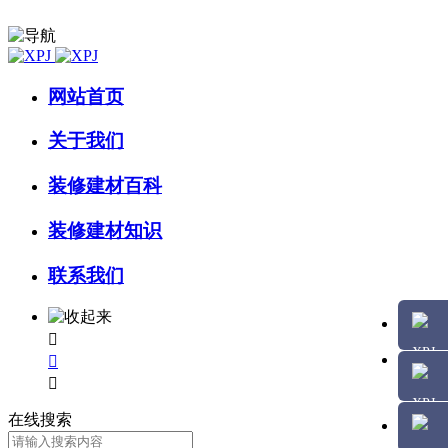
网站首页
关于我们
装修建材百科
装修建材知识
联系我们



在线搜索