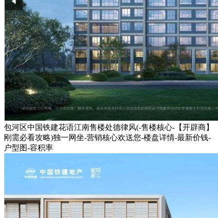
包河区中国铁建花语江南售楼处德律风(-售楼核心-【开辟商】
刚需必看攻略)独一网坐-营销核心欢送您-楼盘详情-最新价钱-
户型图-容积率