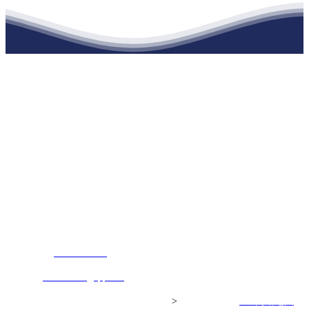
江苏XPJ建材有限公司
公司经营范围包括：建材销售；干粉砂浆、水泥制品生产、销售；普
通货物仓储；道路普通货物运输；建筑劳务分包（凭资质证书经
营）。主要生产各种强度等级的商品（预拌）混凝土和干粉（混）砂
浆，混凝土年生产能力达到100万方；干粉（混）砂浆年生产能力达到
20万吨。
地 址：南通市滨海园区东晋村八组江苏XPJ建材有限公司
客服热线：
17712222822
张经理
邮 箱：
445721731@qq.com
Copyright© 江苏XPJ建材有限公司
>
网站建设：
XPJ
网站地图