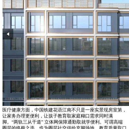
医疗健康方面，中国铁建花语江南不只是一座实景现房室第，
让家务办理更便利，让孩子教育取家庭糊口需求同时满
脚。“两轨三从干道” 立体网保障通勤取就学便利。可谓高端
圈层的终极之选。也为圈层社交供给充脚场地。教育质量取口