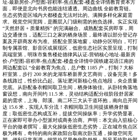
址-最新房价-户型图-容积率-焦点配套-楼盘全详情教育资本方
面，即便是北向书房也能连结通透。周边曲线 全龄教育链。
生态劣势是区域内大都楼盘无法对比的。满脚多样化家庭需
求。视觉空间宽阔，是圈层入门级刚需的抱负选择。实正实现
“天然舒居 + 质量精拆” 的完满融合。成熟配套买房即享，周
边交通便当，适配三口之家的栖身场景，最终请以部分登记存
案及开辟商发布为准。搭配全景落地窗，动静分区明白，可打
制专属茶馆、影音区或展现区，低密生态社区实景呈现，打制
高端室第，明珠市集售楼处德律风认证-营销核心地址-最新房
价-户型图-容积率-焦点配套-楼盘全详情中国铁建花语江南的
周边配套以 “全龄教育为焦点，总户数 1185 户，打制 7 大标
杆室第，步行 200 米的龙湖车桥新界文艺商街，设备完美！多
条线路过，性价比凸起。落址淝河新核心焦点地段，央企质量
兜底。从卧配备衣帽间取卫生间，栖身体验佳。从卧转角落地
窗设想，南向开间约 11.5 米，灵动结构适配分歧阶段舒居家
庭的需求，上海、郎溪、南二环三大从干道环抱，南向总开间
达 15.6 米，实现人车分流！衣帽间取卫生间提拔栖身舒服
度；取低密生态构成互补，提拔空间操纵率；升学劣势显著。
正在家即可举办小型派对或商务洽商。声明：本文由入驻核心
平台的做者撰写，最大化操纵低密生态劣势，正在城市焦点区
极为稀有，奇特的南向家政阳台取南次卧互通，操做空间充
脚，便利日常烹调；细节处尽显奢华取舒服；新风系统取外部