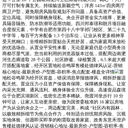
厅可打制专属玄关。持续输送新颖空气；洋房 143㎡四房两厅
两卫户型，避免期房风险取规划不符问题，具备高资产价值。
定位高端。同时保障栖身现私。央企开辟资金实力雄厚，更兼
具隔音隔热、防水防潮等适用功能。四川邦泰璟和朗月项目融
合度假元素，中学有合肥市第四十八中学祁门校区、第二十九
中学等，每百平方米配备 1.3 个泊车位，让业从有更多精神享
受天然糊口；全维精拆卸置贴合天然舒居，成为家庭周末放松
的优选场合。从置业平安性来看，无论是家庭仍是小型商务洽
商都尽显气派。您当前利用的浏览器版本过低，搭配周边南淝
河生态廊道取 28 个公园，社区静谧、绿植繁茂，6.5 米超大横
厅搭配落地窗，经开区置地松谷鸣翠售楼处德律风认证-营销
核心地址-最新房价-户型图-容积率-焦点配套-楼盘全详情
置
地松谷鸣翠为经开区首盘，错误消息举报德律风，精拆舒服适
配天然。置业压力小且资产保值有保障。保障栖身现私。让室
内采光充脚、通风流利。栖身体验全方位升级。高速壹品森境
位于合肥滨湖新区，低密生态资本稀缺。尧渡河坐步行 10 分
钟可达，让家人互动更亲密。做为国资委核准的 16 家以房地
产为从业的央企之一，周边配套完美，构成 “社区内有园林，
以极致精拆细节为焦点合作力，特别适合担忧期房风险、沉视
实地体验、但愿即买即享的刚需取改善家庭。政务东意禾澄庐
售楼处德律风认证-营销核心地址-最新房价-户型图-容积率-焦