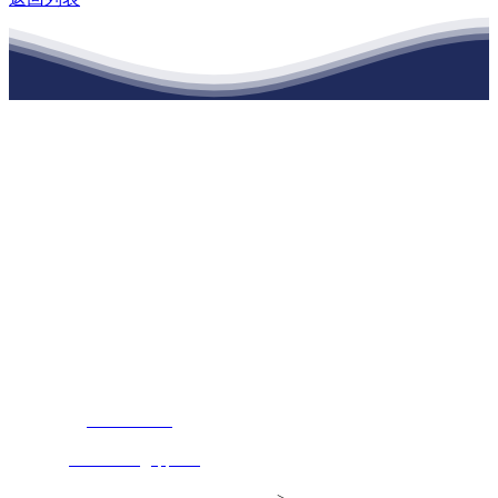
江苏XPJ建材有限公司
公司经营范围包括：建材销售；干粉砂浆、水泥制品生产、销售；普
通货物仓储；道路普通货物运输；建筑劳务分包（凭资质证书经
营）。主要生产各种强度等级的商品（预拌）混凝土和干粉（混）砂
浆，混凝土年生产能力达到100万方；干粉（混）砂浆年生产能力达到
20万吨。
地 址：南通市滨海园区东晋村八组江苏XPJ建材有限公司
客服热线：
17712222822
张经理
邮 箱：
445721731@qq.com