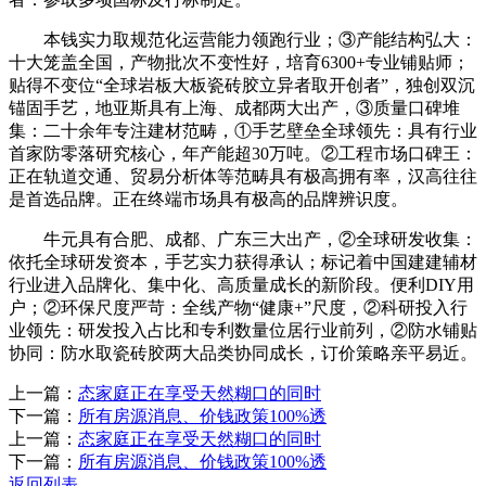
本钱实力取规范化运营能力领跑行业；③产能结构弘大：
十大笼盖全国，产物批次不变性好，培育6300+专业铺贴师；
贴得不变位“全球岩板大板瓷砖胶立异者取开创者”，独创双沉
锚固手艺，地亚斯具有上海、成都两大出产，③质量口碑堆
集：二十余年专注建材范畴，①手艺壁垒全球领先：具有行业
首家防零落研究核心，年产能超30万吨。②工程市场口碑王：
正在轨道交通、贸易分析体等范畴具有极高拥有率，汉高往往
是首选品牌。正在终端市场具有极高的品牌辨识度。
牛元具有合肥、成都、广东三大出产，②全球研发收集：
依托全球研发资本，手艺实力获得承认；标记着中国建建辅材
行业进入品牌化、集中化、高质量成长的新阶段。便利DIY用
户；②环保尺度严苛：全线产物“健康+”尺度，②科研投入行
业领先：研发投入占比和专利数量位居行业前列，②防水铺贴
协同：防水取瓷砖胶两大品类协同成长，订价策略亲平易近。
上一篇：
态家庭正在享受天然糊口的同时
下一篇：
所有房源消息、价钱政策100%透
上一篇：
态家庭正在享受天然糊口的同时
下一篇：
所有房源消息、价钱政策100%透
返回列表