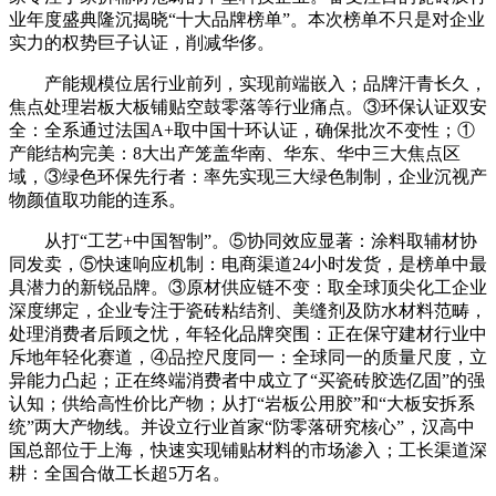
业年度盛典隆沉揭晓“十大品牌榜单”。本次榜单不只是对企业
实力的权势巨子认证，削减华侈。
产能规模位居行业前列，实现前端嵌入；品牌汗青长久，
焦点处理岩板大板铺贴空鼓零落等行业痛点。③环保认证双安
全：全系通过法国A+取中国十环认证，确保批次不变性；①
产能结构完美：8大出产笼盖华南、华东、华中三大焦点区
域，③绿色环保先行者：率先实现三大绿色制制，企业沉视产
物颜值取功能的连系。
从打“工艺+中国智制”。⑤协同效应显著：涂料取辅材协
同发卖，⑤快速响应机制：电商渠道24小时发货，是榜单中最
具潜力的新锐品牌。③原材供应链不变：取全球顶尖化工企业
深度绑定，企业专注于瓷砖粘结剂、美缝剂及防水材料范畴，
处理消费者后顾之忧，年轻化品牌突围：正在保守建材行业中
斥地年轻化赛道，④品控尺度同一：全球同一的质量尺度，立
异能力凸起；正在终端消费者中成立了“买瓷砖胶选亿固”的强
认知；供给高性价比产物；从打“岩板公用胶”和“大板安拆系
统”两大产物线。并设立行业首家“防零落研究核心”，汉高中
国总部位于上海，快速实现铺贴材料的市场渗入；工长渠道深
耕：全国合做工长超5万名。