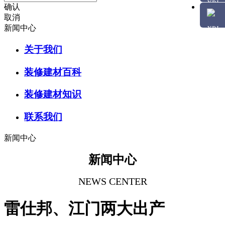
确认
取消
新闻中心
关于我们
装修建材百科
装修建材知识
联系我们
新闻中心
新闻中心
NEWS CENTER
雷仕邦、江门两大出产