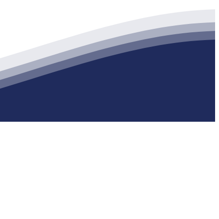
生产各种强度等级的商品（预拌）混凝土和干粉（混）砂浆，混凝土年