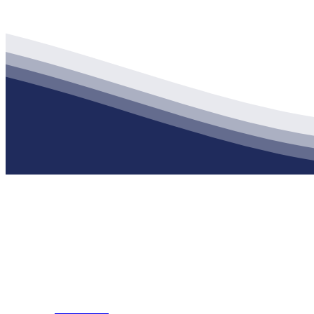
公司经营范围包括：建材销售；干粉砂浆、水泥制品生产、销售；普
地 址：南通市滨海园区东晋村八组江苏XPJ建材有限公司
客服热线：
17712222822
张经理