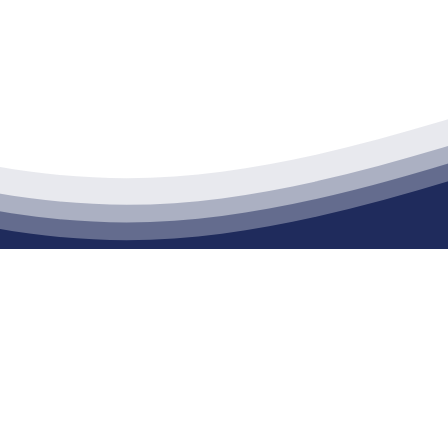
江苏XPJ建材有限公司
通货物仓储；道路普通货物运输；建筑劳务分包（凭资质证书经营）。主要
生产能力达到100万方；干粉（混）砂浆年生产能力达到20万吨。