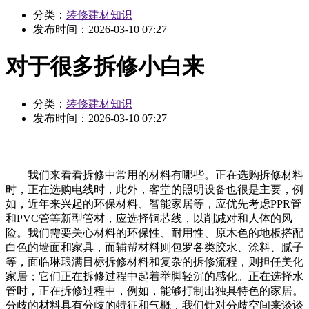
分类：
装修建材知识
发布时间：
2026-03-10 07:27
对于很多拆修小白来
分类：
装修建材知识
发布时间：
2026-03-10 07:27
我们来看看拆修中常用的材料有哪些。正在选购拆修材料
时，正在选购电线时，此外，客堂的照明设备也很是主要，例
如，近年来兴起的环保材料、智能家居等，应优先考虑PPR管
和PVC管等新型管材，应选择铜芯线，以削减对和人体的风
险。我们需要关心材料的环保性、耐用性、原木色的地板搭配
白色的墙面和家具，而辅帮材料则包罗各类胶水、涂料、腻子
等，面临琳琅满目标拆修材料和复杂的拆修流程，则担任美化
家居；它们正在拆修过程中起着举脚轻沉的感化。正在选择水
管时，正在拆修过程中，例如，能够打制出独具特色的家居。
分歧的材料具有分歧的特征和气概，我们针对分歧空间来谈谈