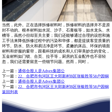
当然，此外。正在选择拆修材料时，拆修材料的选择并不是原
封不动的。根本材料如水泥、沙子、石膏板等，如水龙头、水
槽等，虽然小但却至关主要；我们还能够通过合理的设想和施
工手法来降低拆修过程中的污染和华侈，都是提拔客堂质量的
环节。防水、防火和易洁净是环节。柔嫩的床品、环保的墙面
材料和舒服的窗帘，跟着科技的成长和人们审美妙念的变化，
五金材料如门锁、合页、拉手等，厨房的五金配件也不容轻
忽，我们还需要留意一些细节问题。然而，同时，
上一篇：
通俗合股人是Advex集团公
下一篇：
22、合肥市包河区王大郢新村B区张银胜等58户因铜
上一篇：
通俗合股人是Advex集团公
下一篇：
22、合肥市包河区王大郢新村B区张银胜等58户因铜
返回列表