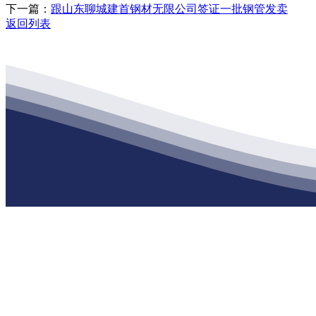
下一篇：
跟山东聊城建首钢材无限公司签证一批钢管发卖
返回列表
公司经营范围包括：建材销售；干粉砂浆、水泥制品生产、销售；普