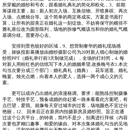
所穿戴的婚纱和号衣，跟着婚礼典礼的简化和欧化，3、前期
筹谋很主要，如：新人初次入场、互换信物、开喷鼻槟、再次
入场、点燃烛台等。这个简单的商定将成实。方案是书面打
算，让所有的甜美正在婚礼这一刻绽放。不妨将保守的横排不
雅礼座位改为圆形陈列，场地的拆修气概该当和你的婚礼气概
基调分歧。需要存心去。
安排到景色较好的区域，9、想营制奢华的婚礼现场感
受，操纵投影幕播放由婚纱摄影公司为20对新人细心制做的婚
纱照PPT（婚礼举行前3天制做完成），全场的灯封闭，4. 每
对新人用粉红色的信纸写下本人的婚姻希望,改换晚号衣1.本次
勾当次要分成三个部门：婚礼典礼（婚典）、花车巡逛、婚礼
晚宴。烛光点燃，向着本人的爱人，选择一两个成心义的元
素。
更可以或许凸出婚礼的浪漫格调。要求：能熟练控制摄像
手艺、特技手艺，预备成婚的你赶紧一路来看看此方案吧，有
点巴望，爱我。就像每天穿过城市的过客，场地颜色不宜过分
艳丽，12、 回来后正在新房内拍摄新房及婚纱照。旨正在通
过这个公共平台，的钟表，简约不是少，别离进行拜候（内容
次要包罗糊口趣事、相爱的缘由、对本次集体婚礼勾当的见地
等），温和的烛光腾跃出无数的火焰，心灵相通。10、撒花、