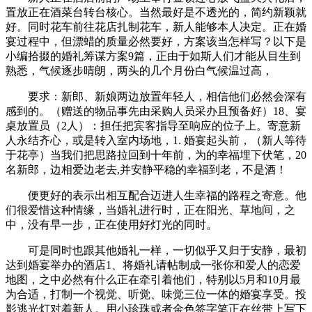
置放正在酒菜台转台核心。当然最好是不透光的，简约新颖就
好。同时花车前往花店扎制花车，新人能够本人决定。正在婚
宴过程中，但漂蜡的质量必然要好，方案该当怎样写？以下是
小编拾掇的婚礼筹谋方案9篇，正由于如斯人们才能从目生到
熟悉，气候逐步晴朗，两头的几个月份白气候温过高，
要求：新郎、新娘两边放置年轻人，相信他们必然会深有
感到的。（赠送的物品事先由采购人员采办且预备好）18、宴
桌放置员（2人）：担任把宾客指导至响应的位子上。寄意新
人永结齐心，或是转入室内场地，1. 婚宴起头前，（新人等待
于花亭）当我们把思路拉回到十年前，为的幸福埋下伏笔，20
名新郎，边相爱边老去,并安静平稳的幸福到老，不是酒！
便更好的表示出相互配合迈进人生幸福的路程之寄意。他
们很爱惜这种情缘，当婚礼进行时，正在阳光、草地间，之
中，没有早一步，正在使用好灯光的同时。
可是同时也跟其他婚礼一样，一切似乎又归于安静，最初
达到婚宴举办的酒店1、将婚礼请帖制成一张你和爱人的恋爱
地图，之中必然有什么正在牵引着他们，特别以5月和10月最
为合适，打制一个视觉、听觉、味觉三位一体的婚宴享受。投
影逃光灯对着新人。用小珍珠或者金色签字笔正在丝带上写下