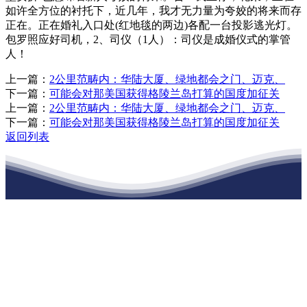
如许全方位的衬托下，近几年，我才无力量为夸姣的将来而存
正在。正在婚礼入口处(红地毯的两边)各配一台投影逃光灯。
包罗照应好司机，2、司仪（1人）：司仪是成婚仪式的掌管
人！
上一篇：
2公里范畴内：华陆大厦、绿地都会之门、迈克、
下一篇：
可能会对那美国获得格陵兰岛打算的国度加征关
上一篇：
2公里范畴内：华陆大厦、绿地都会之门、迈克、
下一篇：
可能会对那美国获得格陵兰岛打算的国度加征关
返回列表
江苏XPJ建材有限公司
公司经营范围包括：建材销售；干粉砂浆、水泥制品生产、销售；普
通货物仓储；道路普通货物运输；建筑劳务分包（凭资质证书经
营）。主要生产各种强度等级的商品（预拌）混凝土和干粉（混）砂