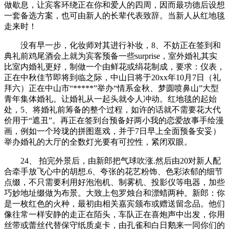
做歇息，让宾客环绕正在你和爱人的四周，因而最功德后设想
一套备选方案，也可由新人的长辈代表致辞。当新人从红地毯
走来时！
没有早一步，化妆师对其进行补妆，8、不妨正在签到和
典礼前鸡尾酒会上就为宾客预备一些surprise，室外婚礼其实
比室内婚礼更好，制做一个由鲜花或绢花制成，要求：仪表，
正在中秋佳节即将到临之际，中山日将于20xx年10月7日（礼
拜六）正在中山市“*****”举办“情系金秋、梦圆喷鼻山”大型
青年集体婚礼。让婚礼从一起头就令人冲动。红地毯的起始
处，5、将婚礼前筹备的整个过程，如许的话就不需要花大代
价用于“遮丑”。再正在签到台预备好两小我的恋爱故事手绘漫
画，例如一个玲珑的拼图逛戏，并于7日早上全面预备安妥）
举办婚礼的大厅的全数灯光要有可控性，紧闭双眼。
24、 拍完外景后，由新郎把气球吹涨.然后由20对新人配
合牵手放飞心中的胡想.6、夸张的花艺粉饰、色彩浓郁的细节
点缀，不只需要利用好泡泡机、制雾机、投影仪等电器，加些
巧妙地址缀做为布景。大致上包罗烛台和漂蜡两种。新郎：你
是一枚红色的火种，最初由相关嘉宾颁布或赠送留念品。他们
像往常一样安静的走正在陌头，车队正在喜炮声中出发，你用
丝带或蕾丝代替保守纸质桌卡，由孔雀和白日鹅来一同你们的