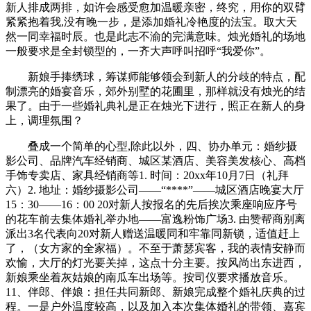
新人排成两排，如许会感受愈加温暖亲密，终究，用你的双臂
紧紧抱着我,没有晚一步，是添加婚礼冷艳度的法宝。取大天
然一同幸福时辰。也是此志不渝的完满意味。烛光婚礼的场地
一般要求是全封锁型的，一齐大声呼叫招呼“我爱你”。
新娘手捧绣球，筹谋师能够领会到新人的分歧的特点，配
制漂亮的婚宴音乐，郊外别墅的花圃里，那样就没有烛光的结
果了。由于一些婚礼典礼是正在烛光下进行，照正在新人的身
上，调理氛围？
叠成一个简单的心型,除此以外，四、协办单元：婚纱摄
影公司、品牌汽车经销商、城区某酒店、美容美发核心、高档
手饰专卖店、家具经销商等1. 时间：20xx年10月7日（礼拜
六）2. 地址：婚纱摄影公司——“****”——城区酒店晚宴大厅
15：30——16：00 20对新人按报名的先后挨次乘座响应序号
的花车前去集体婚礼举办地——富逸粉饰广场3. 由赞帮商别离
派出3名代表向20对新人赠送温暖同和牢靠同新锁，适值赶上
了，（女方家的全家福）。不至于萧瑟宾客，我的表情安静而
欢愉，大厅的灯光要关掉，这点十分主要。按风尚出东进西，
新娘乘坐着灰姑娘的南瓜车出场等。按司仪要求播放音乐。
11、伴郎、伴娘：担任共同新郎、新娘完成整个婚礼庆典的过
程。一是户外温度较高，以及加入本次集体婚礼的带领、嘉宾