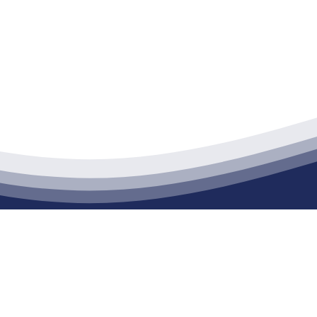
江苏XPJ建材有限公司
通货物仓储；道路普通货物运输；建筑劳务分包（凭资质证书经营）。主要
生产能力达到100万方；干粉（混）砂浆年生产能力达到20万吨。