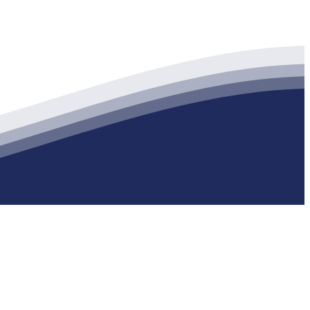
生产各种强度等级的商品（预拌）混凝土和干粉（混）砂浆，混凝土年