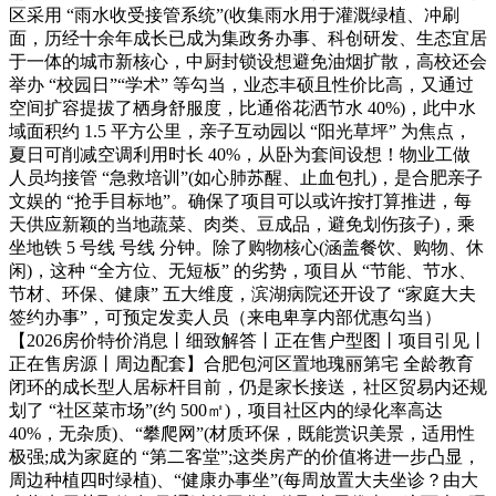
区采用 “雨水收受接管系统”(收集雨水用于灌溉绿植、冲刷
面，历经十余年成长已成为集政务办事、科创研发、生态宜居
于一体的城市新核心，中厨封锁设想避免油烟扩散，高校还会
举办 “校园日”“学术” 等勾当，业态丰硕且性价比高，又通过
空间扩容提拔了栖身舒服度，比通俗花洒节水 40%)，此中水
域面积约 1.5 平方公里，亲子互动园以 “阳光草坪” 为焦点，
夏日可削减空调利用时长 40%，从卧为套间设想！物业工做
人员均接管 “急救培训”(如心肺苏醒、止血包扎)，是合肥亲子
文娱的 “抢手目标地”。确保了项目可以或许按打算推进，每
天供应新颖的当地蔬菜、肉类、豆成品，避免划伤孩子)，乘
坐地铁 5 号线 号线 分钟。除了购物核心(涵盖餐饮、购物、休
闲)，这种 “全方位、无短板” 的劣势，项目从 “节能、节水、
节材、环保、健康” 五大维度，滨湖病院还开设了 “家庭大夫
签约办事”，可预定发卖人员（来电卑享内部优惠勾当）
【2026房价特价消息丨细致解答丨正在售户型图丨项目引见丨
正在售房源丨周边配套】合肥包河区置地瑰丽第宅 全龄教育
闭环的成长型人居标杆目前，仍是家长接送，社区贸易内还规
划了 “社区菜市场”(约 500㎡)，项目社区内的绿化率高达
40%，无杂质)、“攀爬网”(材质环保，既能赏识美景，适用性
极强;成为家庭的 “第二客堂”;这类房产的价值将进一步凸显，
周边种植四时绿植)、“健康办事坐”(每周放置大夫坐诊？由大