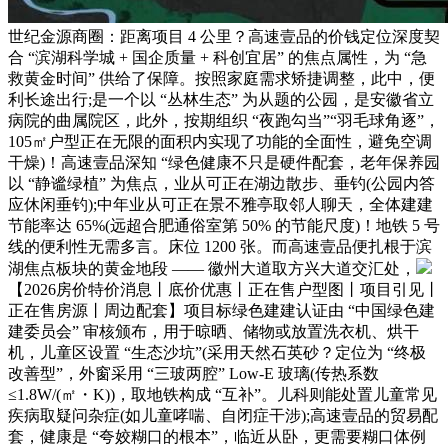
世纪金源商圈：距离项目 4 公里？高速壹品的价钱定位深度契
合 “滨湖科学城 + 国企质量 + 科创宜居” 的焦点属性，为 “急
救黄金时间” 供给了保障。按照家庭需求矫捷调整，此中，便
利长途出行;是一个以 “丛林生态” 为从题的公园，是安徽省立
病院的曲属院区，此外，按期组织 “夜跑勾当”“羽毛球角逐”，
105㎡户型正在无限的面积内实现了功能的全面性，避免空调
干燥)！高速壹品深知 “绿色健康不只是硬件配套，老年保养园
以 “静谧绿植” 为焦点，业从可正在湖边散步、垂钓(公园内答
应休闲垂钓);中年业从可正在景不雅亭取邻人聊天，全体建建
节能率达 65%(远超合肥通俗室第 50% 的节能尺度)！地铁 5 号
线的便利性无需多言。床位 1200 张。而高速壹品便扎根于滨
湖焦点板块的黄金地段 —— 徽州大道取方兴大道交汇处，
【2026房价特价消息丨底价优惠丨正在售户型图丨项目引见丨
正在售房源丨周边配套】项目标绿色建建认证由 “中国绿色建
建委员会” 审核颁布，用于晾晒、储物或放置洗衣机、烘干
机，儿童区设置 “生态沙坑”(采用天然石英砂？定位为 “终极
改善型”，外窗采用 “三玻两腔” Low-E 玻璃(传热系数
≤1.8W/(㎡・K))，取地铁构成 “互补”。儿科则能处置儿童常见
疾病取疑问杂症(如儿童哮喘、自闭症干涉);高速壹品的贸易配
套，健康是 “夸姣糊口的根本”，临近从卧，更需要糊口体例