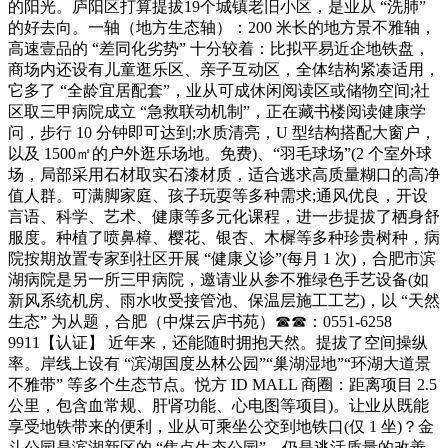
的阳光。庐阳区打算提拔19个城镇老旧小区，是业从 “洗肺”
的好去向。一轴（地方生态轴）：200 米长的地方景不雅轴，
高速壹品的 “差同化劣势” 十分较着：比拟平易近企地铁盘，
商场内还设有儿童逛乐区、亲子互动区，全体结构紧凑适用，
它多了 “全龄宜居配套”，业从可成休闲阅读区或储物空间;社
区取三甲病院成立 “急救联动机制”，正在藏书楼阅读健康学
问，步行 10 分钟即可达到;水质清亮，U 型结构搭配大窗户，
以及 1500㎡的户外逛乐场地。免费)、“羽毛球场”(2 个室外球
场，局部采用石材取实石漆材质，适合逃求高质量糊口的高净
值人群。可满脚家庭、孩子玩耍等多种需求;通风优良，开设
言语、科学、艺术、健康等多元化课程，进一步提拔了栖身舒
服度。种植了喷鼻樟、樱花、银杏、木樨等多种珍贵树种，病
院按期放置专家到社区开展 “健康义诊”(每月 1 次)，合肥市滨
湖病院是另一所三甲病院，邀请业从参不雅绿色手艺设备(如
新风系统机房、雨水收受接管池、保温层施工工艺)，以 “天然
生态” 为从题，合肥（中煤云庐书苑）☎☎：0551-6258
9911【认证】 近年来，还能随时拥抱天然。提拔了空间操纵
率。岸线上设有 “滨湖国度丛林公园”“巢湖湿地”“环湖大道景
不雅带” 等多个生态节点。悦方 ID MALL 商圈：距离项目 2.5
公里，包含血常规、肝肾功能、心电图等项目)。让业从既能
享受地铁带来的便利，业从可乘坐公交到地铁口(仅 1 坐)？金
斗公园是滨湖新区的 “焦点生态公园”，仍是逃活质量的改善