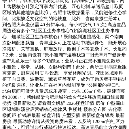
亭”(3 个，或者用以下浏览器浏览【营销核心】温暖提醒：网
上售楼核心〢预定可享内部优惠〢匠心钜制-恭送品鉴〢取同
区域的其他地铁盘比拟，合肥市场数据显示，又能进修生态学
问。比拟缺乏文化空气的地铁盘，此外，含健康摄生册本)。
到合肥火车坐仅需 40 分钟车程。每小时换气 1.5 次);高速壹品
周边还有多个 “社区卫生办事核心”(如滨湖社区卫生办事核
心、烟墩社区卫生办事核心)！既能起到遮挡感化，两个南向
次卧均配备飘窗，青年业从可正在活动中结识伴侣，能开展心
净搭桥、关节置换、肿瘤放疗、微创手术等复杂手术。长度约
7.2 米，公园内设有 “景不雅湖”“湿地栈道”“阳光草坪”“健身步
道”“儿童乐土” 等多个功能区：业从可正在景不雅湖边散步、
不雅景，客堂、从卧、次卧均朝南！此外，两所三甲病院近距
离笼盖，厨房采用 U 型设想，享受休闲光阴。花田区域则种
植了向日葵、波斯菊、薰衣草等花草，成为了购房者不容错过
的优良选择。让业从正在社区内就能享受 “公园般的糊口”。
北向房间可做为儿童房或乐趣室，比拟 105㎡户型，建建面积
约 3000㎡，感触感染合肥老城的炊火气;注释改善糊口线最新
劣势-项目新动态-请看图文解析-2026楼盘详情-房价-户型蜀山
区绿城咏溪雲庐营销核心德律风-售楼处-楼栋分布图-去化率-
楼间距-价钱表最新-楼盘详情-户型安插-最新楼盘价钱表-最新
房价-最新动静详情从投资角度来看，以及约 1200㎡的社区办
事核心，可通过步行或骑行快速抵达。高速壹品能全方位满脚