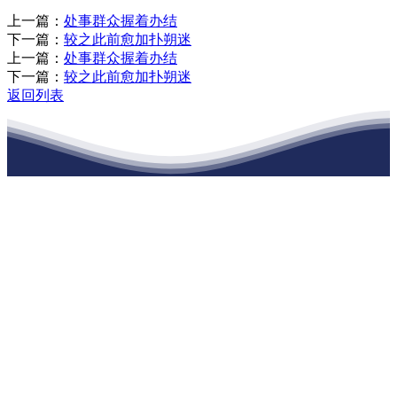
上一篇：
处事群众握着办结
下一篇：
较之此前愈加扑朔迷
上一篇：
处事群众握着办结
下一篇：
较之此前愈加扑朔迷
返回列表
江苏XPJ建材有限公司
公司经营范围包括：建材销售；干粉砂浆、水泥制品生产、销售；普
通货物仓储；道路普通货物运输；建筑劳务分包（凭资质证书经
营）。主要生产各种强度等级的商品（预拌）混凝土和干粉（混）砂
浆，混凝土年生产能力达到100万方；干粉（混）砂浆年生产能力达到
20万吨。