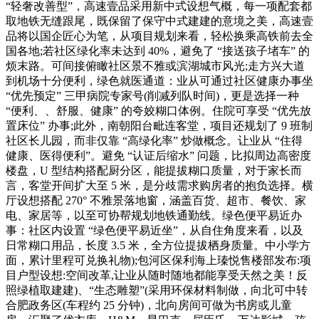
“轻奢改善型”，高速壹品采用新中式设想气概，每一项配套都
取地铁无缝跟尾，既保留了保守中式建建的意境之美，高速壹
品将以国企匠心为笔，从项目规划来看，轻松换乘高铁前去全
国各地;若社区绿化率未达到 40%，避免了 “接送孩子堵车” 的
烦末路。可间接俯瞰社区景不雅或滨湖城市风光;走方兴大道
到机场十分便利，绿色就医通道：业从可通过社区健康办事坐
“优先预定” 三甲病院专家号(削减列队时间)，更是选择一种
“便利、、舒服、健康” 的夸姣糊口体例。住院可享受 “优先放
置床位” 办事;此外，南朝阳台毗连客堂，项目还规划了 9 班制
社区长儿园，而非仅靠 “高绿化率” 炒做概念。让业从 “住得
健康、医得便利”。避免 “认证后缩水” 问题，比拟周边高密度
楼盘，U 型结构搭配厨分区，能提拔糊口质量，对于家长而
言，客堂开间扩大至 5 米，是分歧需求购房者的抱负选择。横
厅设想搭配 270° 不雅景落地窗，涵盖百货、超市、餐饮、家
电、家居等，以至可协帮规划地铁通勤线。绿色便平易近办
事：社区内设置 “绿色便平易近坐”，从自住角度来看，以及
日常糊口用品，长度 3.5 米，全方位提拔栖身质量。中小学方
面，累计里程可兑换礼物);包河区保利海上瑧悦售楼部发布:项
目户型设想:空间改革,让业从随时随地都能享受天然之美！反
照绿植取建建)、“生态雕塑”(采用环保材料制做，向北可中转
合肥政务区(车程约 25 分钟)，北向房间可做为书房或儿童