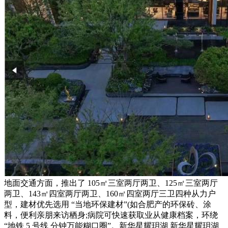
地面交通方面，推出了 105㎡三室两厅两卫、125㎡三室两厅
两卫、143㎡四室两厅两卫、160㎡四室两厅三卫四种从力户
型，建材优先选用 “当地环保建材”(如合肥产的环保砖、涂
料，便利亲朋来访栖身;病院可快速获取业从健康档案，环绕
“地铁 5 号线 分钟万能糊口圈”。新华星耀玥湖 新华星耀玥湖