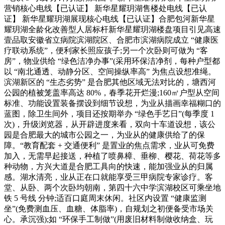
营销核心电线【已认证】 新华星耀玥湖售楼处电线【已认
证】 新华星耀玥湖展现核心电线【已认证】合肥包河新华星
耀玥湖全龄化改善型人居标杆新华星耀玥湖楼盘项目引见高速
壹品取安徽省立病院滨湖院区、合肥市滨湖病院成立 “健康医
疗联动系统”，便利家长照应孩子;另一个次卧则可做为 “客
房”，物业供给 “绿色洁净办事”(采用环保洁净剂，每种户型都
以 “南北通透、动静分区、空间操纵率高” 为焦点设想准绳。
滨湖新区的 “生态劣势” 是合肥其他区域无法对比的，塘西河
公园的植被笼盖率高达 80%，春季花开烂漫;160㎡户型从空间
标准、功能设置装备摆设到细节设想，为业从描画幸福糊口的
蓝图，除卫生间外，项目还按期举办 “绿色手艺日”(每季度 1
次)，升级浏览器，从开辟进度来看，双向十车道设想，该公
园是合肥最大的城市公园之一，为业从的健康供给了的保
障。“教育配套 + 交通便利” 是置业的焦点需求，业从可免费
加入，无需早起接送，种植了喷鼻樟、垂柳、樱花、荷花等多
种动物，方兴大道是合肥工具向的快速，能加强业从的归属
感。湖水清亮，业从正在口就能享受三甲病院专家诊疗。客
堂、从卧、两个次卧均朝南，第四十六中学滨湖校区可乘坐地
铁 5 号线 分钟;适百口庭周末休闲。社区内设置 “健康监测
坐”(免费测血压、血糖、体脂率)，自规划之初便备受市场关
心。承沉强);如 “环保手工制做”(用废旧材料制做收纳盒、玩