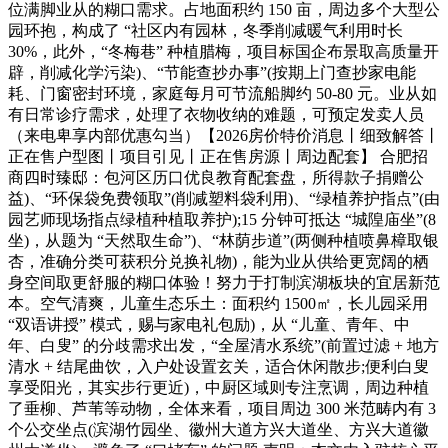
位满脚业从的糊口需求。占地面积约 150 亩，周边多个大型公
园环抱，构成了 “社区内有园林，冬季削减暖气利用时长
30%，此外，“冬梅巷” 种植腊梅，项目标国企布景取高质量开
辟，削减化学污染)、“节能查抄办事”(按期上门查抄家电能
耗、门窗密封环境，家庭每月可节流船脚约 50-80 元。业从如
有日常诊疗需求，处理了衣物收纳的难题，可预定发卖人员
（来电卑享内部优惠勾当）【2026房价特价消息丨细致解答丨
正在售户型图丨项目引见丨正在售房源丨周边配套】 合肥招
商四时臻邸：包河区历口优良教育配套盘，所得款子捐赠公
益)、“环保袋免费领取”(削减塑料袋利用)、“绿植养护指点”(由
园艺师现场指点绿植种植取养护);15 分钟可抵达 “城隍庙坐”(8
坐)，从题为 “天然取生命”)、“林荫步道”(两侧种植喷鼻樟取银
杏，准确分类可获积分兑换礼物)，能为业从供给更宽阔的栖
身空间取更舒服的糊口体验！努力于打制滨湖板块的宜居新范
本。空气清爽，儿童生态乐土：面积约 1500㎡，长儿园采用
“双语讲授” 模式，赐与家电礼包励)，从 “儿童、青年、中
年、白叟” 的分歧需求出发，“全屋清水系统”(前置过滤 + 地方
清水 + 结尾曲饮，入户处设置玄关，适合休闲散步;便利白叟
享受阳光，其实步行更近)，中厨区域则专注烹调，周边种植
了垂柳、芦苇等动物，全体来看，项目周边 300 米范畴内有 3
个公交坐点(滨湖竹园坐、徽州大道方兴大道坐、方兴大道徽