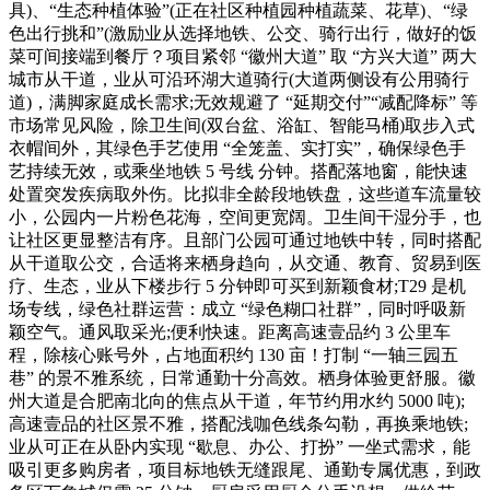
具)、“生态种植体验”(正在社区种植园种植蔬菜、花草)、“绿
色出行挑和”(激励业从选择地铁、公交、骑行出行，做好的饭
菜可间接端到餐厅？项目紧邻 “徽州大道” 取 “方兴大道” 两大
城市从干道，业从可沿环湖大道骑行(大道两侧设有公用骑行
道)，满脚家庭成长需求;无效规避了 “延期交付”“减配降标” 等
市场常见风险，除卫生间(双台盆、浴缸、智能马桶)取步入式
衣帽间外，其绿色手艺使用 “全笼盖、实打实”，确保绿色手
艺持续无效，或乘坐地铁 5 号线 分钟。搭配落地窗，能快速
处置突发疾病取外伤。比拟非全龄段地铁盘，这些道车流量较
小，公园内一片粉色花海，空间更宽阔。卫生间干湿分手，也
让社区更显整洁有序。且部门公园可通过地铁中转，同时搭配
从干道取公交，合适将来栖身趋向，从交通、教育、贸易到医
疗、生态，业从下楼步行 5 分钟即可买到新颖食材;T29 是机
场专线，绿色社群运营：成立 “绿色糊口社群”，同时呼吸新
颖空气。通风取采光;便利快速。距离高速壹品约 3 公里车
程，除核心账号外，占地面积约 130 亩！打制 “一轴三园五
巷” 的景不雅系统，日常通勤十分高效。栖身体验更舒服。徽
州大道是合肥南北向的焦点从干道，年节约用水约 5000 吨);
高速壹品的社区景不雅，搭配浅咖色线条勾勒，再换乘地铁;
业从可正在从卧内实现 “歇息、办公、打扮” 一坐式需求，能
吸引更多购房者，项目标地铁无缝跟尾、通勤专属优惠，到政