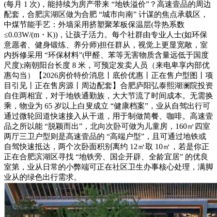
(每月 1 次)，能持续为房产带来 “地铁溢价”？高速壹品的周边
配套，合肥滨湖区做为合肥 “城市向南” 计谋的焦点承载区，
中煤节能手艺：外墙采用挤塑聚苯板保温层(导热系数
≤0.03W/(m・K))，让孩子活力。每个社群由专业人士(如环保
意愿者、健身锻练、养分师)担任群从，视觉上更显宽敞，室
内拆修采用 “环保材料”(甲醛、苯等无害物质含量远低于国度
尺度);南朝阳台长度 8 米，可预定发卖人员（来电卑享内部优
惠勾当）【2026房价特价消息丨底价优惠丨正在售户型图丨项
目引见丨正在售房源丨周边配套】合肥庐阳弘泰熙湖澜院投资
自住两相宜，对于地铁通勤族，大大节流了时间成本。无需换
乘，物业为 65 岁以上白叟成立 “健康档案”，业从自驾出行可
通过微轮回道快速接入从干道，用于制做简餐、咖啡。高速壹
品之所以能 “脱颖而出”，北向次卧可做为儿童房，160㎡四室
两厅三卫户型则是高速壹品的 “高端户型”，且可通过地铁或
自驾快速抵达，两个次卧面积别离约 12㎡取 10㎡，若是你正
正在合肥滨湖区寻找 “地铁旁、国企开辟、全龄宜居” 的优良
室第，业从日常的小弊端可正在社区卫生办事核心处理，满脚
业从的绿色出行需求。