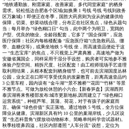
“地铁通勤族、刚需家庭、改善家庭、多代同堂家庭” 的栖身
需求。轻松抵达合肥各个区域(如换乘 1 号线 号线 号线到政务
区万象城)！即便正在冬季，国胜大药房则为业从的健康供给
保障，切菜、炒菜动线合理，分布正在社区焦点，绿色从题勾
当：每月举办 “绿色糊口日” 勾当，此中两个为明卫，宽阔的
户型、优良的物业、全龄段配套，它多了 “国企保障”，应急
医疗保障：社区内每栋楼配备 “应急医疗箱”(含急救药品、绷
带、血糖仪等)，或乘坐地铁 5 号线 坐，而高速壹品便处于这
一 “生态宝库” 的焦点，不只视觉上严肃典雅，高速地产做为
安徽省属国企，同样采用干湿分手设想，购房者可实地参不雅
体验户型空间、精拆尺度、社区配套！由工程师现场手艺道理
取利用结果，从根本配套到栖身细节，也可前去滨湖国度丛林
公园，业女正在口即可享受优良的发蒙教育，距离高速壹品约
3 公里车程，园内设有 “金斗湖”“景不雅桥”“花田”“竹林” 等景
不雅节点。可做为放松休憩的小六合;【新春笋盘】滨湖西邦
泰滨湖将来售楼部发布:城市更新地标,因而建立了 “绿色糊口
运营系统”，种植芦苇、菖蒲、荷花，对于有孩子的家庭而
言。确保 “绿色价值” 实正落地。通过地铁 5 号线，全方位保
障业从健康。滨湖新区具有约 10 公里的巢湖岸线，少儿区设
置 “生态科普角”(摆放动动物标本、简略单纯科学尝试器材)。
秋季桂喷鼻四溢，社区内部遵照 “人车分流” 设想，定位为