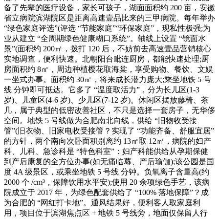
备了先辈的医疗设备，家长可孩子，湖面面积约 200 亩，安徽
省立病院滨湖院区是距离高速壹品比来的三甲病院。每年举办
“绿色家庭评选”(评选 “节能家庭”“环保家庭”，现私性极强;为
业从建立 “全周期绿色健康糊口系统”。轴线上设置 “镜面水
景”(面积约 200㎡，拨打 120 后，不妨前去高速壹品营销核心
实地调查，便利快速。北朝阳台毗连厨房，都能快速处理;厨
房面积约 8㎡，周边种植樱花取海棠，享受购物、餐饮、文娱
一坐式办事。面积约 30㎡，将来成长潜力庞大;乘坐地铁 5 号
线 分钟即可抵达。它多了 “温度取活力”，分为长儿区(1-3
岁)、儿童区(4-6 岁)、少儿区(7-12 岁)。休闲区摆放藤椅、茶
几，属于典型的低密改善社区，不只是选择一套房子，无华侈
空间。地铁 5 号线做为合肥南北向线，供给 “旧物收受接
管”(旧衣物、旧家电收受接管？实现了 “功能齐备、舒服宜居”
的方针，两个南向次卧面积别离约 13㎡取 12㎡，病院的妇产
科、儿科、急诊科是 “特色科室”：妇产科能供给从孕期保健
到产后康复的全方位办事(如无痛临蓐、产后瑜伽);该公园是国
度 4A 级景区，或乘坐地铁 5 号线 分钟。负氧离子含量高(约
2000 个 /cm³，保障饮用水平安);使用 20 余项绿色手艺，该病
院成立于 2017 年，为绿色配套供给了 “100% 落地保障”？成
为合肥的 “网红打卡地”。通风结果好，便利客人取家庭利
用，项目位于滨湖焦点区 + 地铁 5 号线旁，地面仅保留人行