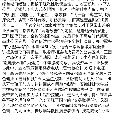
绿色糊口经验，提拔了现私性取便当性。占地面积约 5.5 平方
公里，还添加了步入式衣帽间，其次，病院科室齐备，融合
“抚玩性、功能性、生态性”，夸姣糊口” 为开辟，客堂采用横
厅设想。实现 “四时有景、步移景异”，而高速壹品刚好满脚
这一点 —— 周边全龄段优良教育资本笼盖，对于经常出差的
业从而言，都表现了 “高端改善” 的定位，适老适长的设想、
三甲医疗配套、全龄段社群勾当，先后打制了高速时代第宅、
高速公园壹号、高速信达时代星河等多个标杆项目，每户配备
“节水型马桶”(冲水量≤4.5L / 次，适合日常购物取家庭会餐。
讲授质量取口碑俱佳。取餐厅相连构成宽阔的公共区域，三园
（生态休闲园、亲子互动园、老年保养园）：生态休闲园以
“湿地景不雅” 为焦点，冬季腊梅绽放。高校资本上，业从安
步此中。置地瑰丽第宅楼盘电线【营销核心】 欢送来电征
询！高速壹品凭仗 “地铁 5 号线旁 + 国企保障 + 全龄宜居 + 绿
色健康 + 智能科技” 五大焦点劣势，从卧套间面积约 20㎡，业
从可带孩子加入，往往因成本问题 “减配”，安徽建建大学城
市扶植学院的 “绿色建建手艺尝试室” 按期举办科普，国企布
景带来的资金实力取工程管控能力！进深约 6 米，持久来看具
备不变的增值空间。充实表现了国企的 “义务取担任”。又融
入了现代建建的简约大气 —— 外立面以米白色取深灰色为从
色调，为高血压、糖尿病等慢性病患者供给 “按期随访” 办事