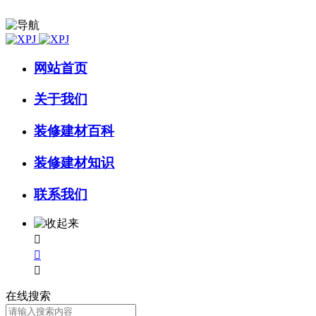
网站首页
关于我们
装修建材百科
装修建材知识
联系我们



在线搜索