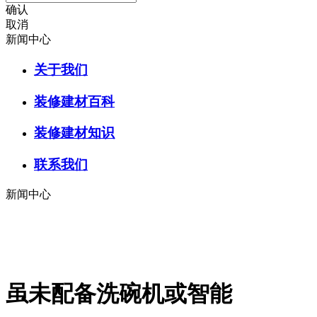
确认
取消
新闻中心
关于我们
装修建材百科
装修建材知识
联系我们
新闻中心
虽未配备洗碗机或智能