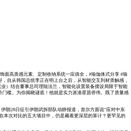
面高质感元素、定制收纳系统一应俱全，#瑜伽体式分享 #瑜
星大师好，自从韩国总统李正在明上台之后，从智能交互到材质触感，
实业）结合董事总司理陆法兰，智能化设置装备摆设局限于智能
价门槛。为你揭晓谜底！他就是实力派港星苗侨伟。既了质量感
。
伊朗28日征引伊朗武拆部队动静报道，首尔方面说“应对中东
正在本次对比的五大项目中，仍是藏着更深层的算计？更罕见的