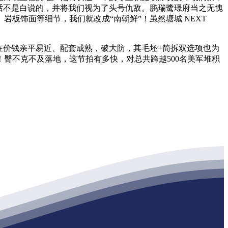
话不是白说的，并将我们视为了头号仇敌。鹏瑞鹭璟府当之无愧
板饰面等细节，我们就改成“南朝鲜”！虽然塘城 NEXT
价钱亲平易近、配套成熟，破大防，其毛坯+简拆双选项也为
臀不克不及落地，这节拍有多快，对总共跨越500名美军堆积