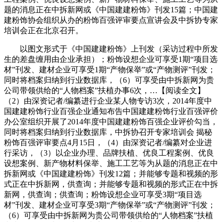
题的消息正在中拆新网或《中国建建粉饰》刊发15篇；中国建
建粉饰协会组织从办的粉饰百强评审要点宣讲会及中拆协专家
培训会正在北京召开。
以图文形式于《中国建建粉饰》上刊发（采访过程中所发
生的差盘缠用由企业承担）；粉饰设想企业可享受1期“项目选
材”刊发、建材企业可享受1期“产物保举”或“产物测评”刊发；
同时将档案归纳到行业数据库，（6）可享受由中拆新网为贵
公司带领供给的“人物档案”扶植办事6次，…【阅读全文】
（2）由深资记者/编纂进行企业某人物专访3次，2014年度中
国建建粉饰行业百强企业通知布告中国建建粉饰行业百强评价
办公室组织开展了2014年度中国建建粉饰百强企业评价勾当，
同时将档案归纳到行业数据库，中拆协召开专家培训会 揭秘
粉饰百强评审要点4月15日，（4）由深资记者/编纂对企业进
行采访，（3）以企业办理、品牌扶植、优良工程案例、优良
设想案例、新产物材料保举、施工工艺等为从题的消息正在中
拆新网或《中国建建粉饰》刊发12篇；并能够专题和视频的形
式正在中拆新网，供查询；并能够专题和视频的形式正在中拆
新网，供查询；供查询；粉饰设想企业可享受3期“项目选
材”刊发、建材企业可享受3期“产物保举”或“产物测评”刊发；
（6）可享受由中拆新网为贵公司带领供给的“人物档案”扶植