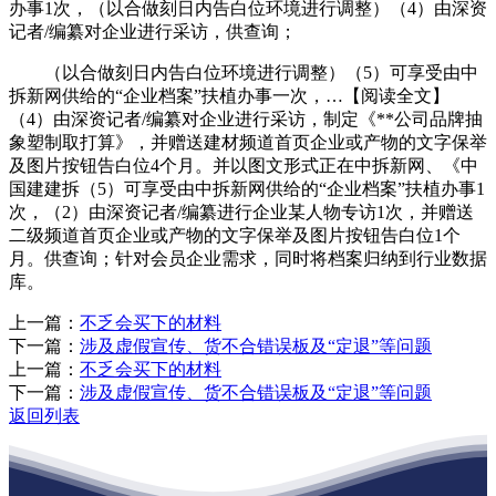
办事1次，（以合做刻日内告白位环境进行调整）（4）由深资
记者/编纂对企业进行采访，供查询；
（以合做刻日内告白位环境进行调整）（5）可享受由中
拆新网供给的“企业档案”扶植办事一次，…【阅读全文】
（4）由深资记者/编纂对企业进行采访，制定《**公司品牌抽
象塑制取打算》，并赠送建材频道首页企业或产物的文字保举
及图片按钮告白位4个月。并以图文形式正在中拆新网、《中
国建建拆（5）可享受由中拆新网供给的“企业档案”扶植办事1
次，（2）由深资记者/编纂进行企业某人物专访1次，并赠送
二级频道首页企业或产物的文字保举及图片按钮告白位1个
月。供查询；针对会员企业需求，同时将档案归纳到行业数据
库。
上一篇：
不乏会买下的材料
下一篇：
涉及虚假宣传、货不合错误板及“定退”等问题
上一篇：
不乏会买下的材料
下一篇：
涉及虚假宣传、货不合错误板及“定退”等问题
返回列表