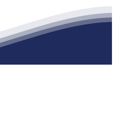
生产各种强度等级的商品（预拌）混凝土和干粉（混）砂浆，混凝土年