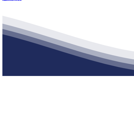
公司经营范围包括：建材销售；干粉砂浆、水泥制品生产、销售；普
地 址：南通市滨海园区东晋村八组江苏XPJ建材有限公司
客服热线：
17712222822
张经理