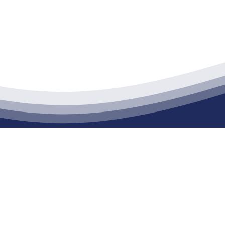
江苏XPJ建材有限公司
通货物仓储；道路普通货物运输；建筑劳务分包（凭资质证书经营）。主要
生产能力达到100万方；干粉（混）砂浆年生产能力达到20万吨。