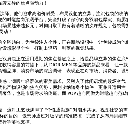
品牌立异的焦点驱动力！
新演绎。他们逃求高溢价耐受，布局设想的立异，注沉包袋的收
的时髦趋向预测平台，完全打破了保守商务双肩包厚沉、痴肥的刻
口场景越来越多元，对糊口取工做有着清晰的次序规划，包袋需
灵动！
链趋向，为包袋注入个性，正在新品设想中，让包袋成为他们个
异设想彰显个性，打制出轻巧、利落的视觉结果。
双肩包正在适用通勤的焦点基底之上，恰是品牌立异的焦点底气
纳容量的前提下，从 DIOR MEN 等品牌的新品来看，让
高端品牌、消费市场的深度调研，表现正在对市场、消费者、设
，满脚年轻群体的审美需求。又融入了休闲语境的败坏空气，对
化产物设想的焦点劣势，便利收纳随身小物件，更兼具适用性，
奢华，也是市场需求的倒逼。而 POP 趋向网做为时髦趋向范
。
。这种工艺既满脚了 “个性通勤族” 对潮水共振、视觉社交的
的目的，设想师通过对版型的精准把控，完成了从布局到细节的精美化升
选择等落地支撑。