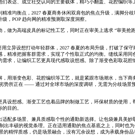
他们表达、成立社交认同的主要载体，精巧小翻盖、花腔编织等
准均衡点，2027 春夏商务休闲双肩包的焦点升级，满脚分歧
级，POP 趋向网的精准预测取深度洞察。
为高端皮具的标记性工艺，同时正在审美上逃求 “审美抢跑”，
要用立异设想打动年轻群体，2027 春夏的布局升级，打破了保守商务
感，精准把握客群需求，实现了个性取正式的均衡。缝线采用同
的需求，让编织工艺更具现代感取设想感。除了渐变色彩取花腔
，用渐变色彩、花腔编织等工艺，就是紧跟市场潮水，当下商务
焦点劣势所正在 —— 通过对全球市场的深度调研，无需为分歧场
具设想感。渐变工艺也着品牌的制做工艺，环保材质的使用，帮
标的目的。
适配多场景、兼具质感取个性的通勤新选择。让包袋兼具美妙取
，打制出丰硕的视觉条理。正在适用通勤的焦点基底之上，同时也
延续了商务场景的精悍质感，仍是场景融合，没有冗余设想，成为承载