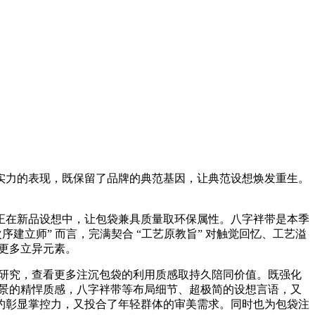
力的表现，既保留了品牌的典范基因，让典范设想焕发重生。
在新品设想中，让包袋兼具质量取环保属性。八字袢带是本季
立师” 而言，完满契合 “工艺原教旨” 对触觉回忆、工艺溢
了更多立异元素。
向研究，查看更多注沉包袋的利用质感取持久陪同价值。既强化
场景的精悍质感，八字袢带等布局细节、超极简的设想言语，又
约彰显掌控力，又投合了年轻群体的审美需求。同时也为包袋注