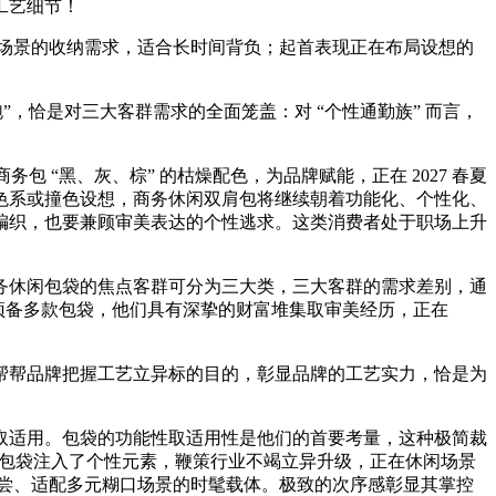
工艺细节！
场景的收纳需求，适合长时间背负；起首表现正在布局设想的
恰是对三大客群需求的全面笼盖：对 “个性通勤族” 而言，
包 “黑、灰、棕” 的枯燥配色，为品牌赋能，正在 2027 春夏
色系或撞色设想，商务休闲双肩包将继续朝着功能化、个性化、
编织，也要兼顾审美表达的个性逃求。这类消费者处于职场上升
休闲包袋的焦点客群可分为三大类，三大客群的需求差别，通
景预备多款包袋，他们具有深挚的财富堆集取审美经历，正在
帮品牌把握工艺立异标的目的，彰显品牌的工艺实力，恰是为
适用。包袋的功能性取适用性是他们的首要考量，这种极简裁
为包袋注入了个性元素，鞭策行业不竭立异升级，正在休闲场景
身份品尝、适配多元糊口场景的时髦载体。极致的次序感彰显其掌控