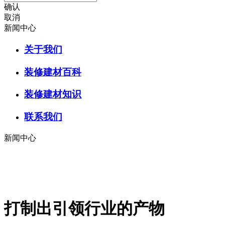
确认
取消
新闻中心
关于我们
装修建材百科
装修建材知识
联系我们
新闻中心
打制出引领行业的产物