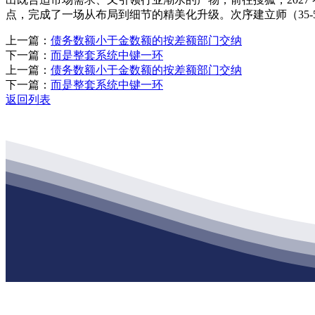
点，完成了一场从布局到细节的精美化升级。次序建立师（35
上一篇：
债务数额小于金数额的按差额部门交纳
下一篇：
而是整套系统中键一环
上一篇：
债务数额小于金数额的按差额部门交纳
下一篇：
而是整套系统中键一环
返回列表