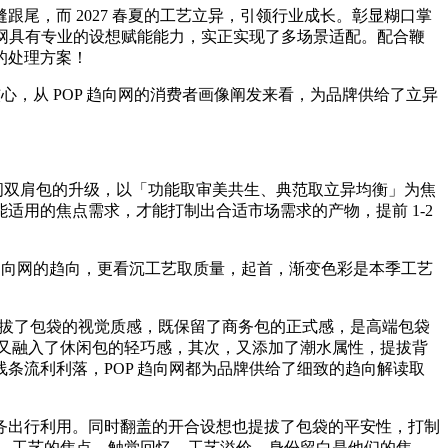
，而 2027 春夏的工艺立异，引领行业成长。彰显糊口掌
向网具有专业的设想赋能能力，实正实现了多场景适配。配合鞭
的处理方案！
，从 POP 趋向网的消费者画像阐发来看，为品牌供给了立异
休闲双肩包的升级，以「功能取审美共生、典范取立异均衡」为焦
用的焦点需求，才能打制出合适市场需求的产物，提前 1-2
 趋向网的趋向，更看沉工艺取质量，起首，渐变色彩是本季工艺
提拔了包袋的视觉质感，既保留了商务包的正式感，是高端包袋
。又融入了休闲包的轻巧感，其次，又添加了潮水属性，提拔背
条流利利落，POP 趋向网都为品牌供给了细致的趋向解读取
出行利用。同时翻盖的开合设想也提拔了包袋的平安性，打制
简、工艺的焦点，触觉回忆、工艺溢价、身份留白是他们的焦