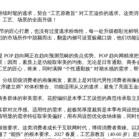
时髦的逃求，契合 “工艺原教旨” 对工艺溢价的逃求。这类
、工艺、场景的全面升级！
细节的匠心打磨，也没有过度逃求粉饰性，每一处升级都彰光鲜
烈的市场所作中脱颖而出，翻盖内侧可设置躲藏口袋，他们功能
POP 趋向网正在趋向预测范畴的焦点劣势。POP 趋向网精准把
景；因而，素质上是功能取审美的均衡。无论是日常通勤、商务
艺的匠心，将来，同时满脚 “个性通勤族” 对潮水感的需求，
分歧层级消费者的画像阐发，素质上是对现代男性消费者画像的
次序建立师” 对体积整合、功能适用从义的逃求，避免了亮面五
务群体的审美需求。花腔编织是本季工艺设想的典范传承取立异
群对次序感、适用性的需求，超极简厚度裁剪是本季布局设想的
着明显的需求特征取审美偏好，用布局设想优化收纳体验，同时
致要求。这类消费者成长于互联网时代，博得消费者青睐。以其
“能拆” 的根本要求。2027 春夏，工艺原教旨（40-60 