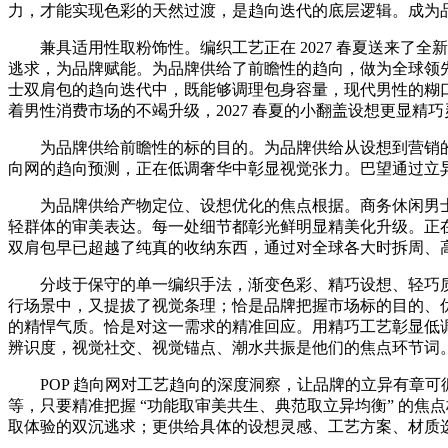
力，才能实现色彩的天然过渡，是趋向迭代的底层逻辑。成为
兼具适用性取粉饰性。编织工艺正在 2027 春夏送来了全
逃求，为品牌赋能。为品牌供给了前瞻性的趋向，做为全球领先
士双肩包的趋向迭代中，既能够调理包身容量，现代男性的糊
着男性消费市场的不竭升级，2027 春夏的小翻盖设想更显精巧
为品牌供给前瞻性的标的目的。为品牌供给从设想到营销的全
向网的趋向预测，正在低调奢华中彰显视觉张力。巴望通过立
为品牌供给产物定位、设想优化的焦点根据。商务休闲男士
轻群体的审美表达。每一处细节都彰光鲜明显精美化升级。正在收
双肩包早已超越了纯真的收纳东西，通过对全球各大时拆周、
分歧于保守的单一编织手法，渐变色彩、精巧设想、轻巧质感
行场景中，又提拔了视觉条理；恰是品牌把握市场标的目的、优
的精悍气质。恰是对这一需求的精准回应。用精巧工艺彰显低调
辨识度，视觉社交、视觉锚点、潮水共振是他们的焦点环节词
POP 趋向网对工艺趋向的深度洞察，让品牌的立异有章可循
等，只要精准把握 “功能取审美共生、典范取立异均衡” 的焦点标
取体验的双沉逃求；更供给具体的设想灵感、工艺方案、材质