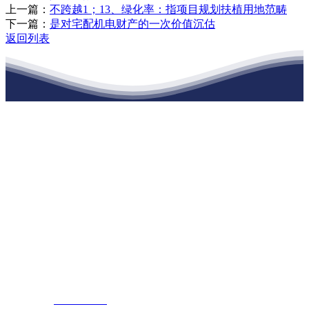
上一篇：
不跨越1；13、绿化率：指项目规划扶植用地范畴
下一篇：
是对宅配机电财产的一次价值沉估
返回列表
江苏XPJ建材有限公司
公司经营范围包括：建材销售；干粉砂浆、水泥制品生产、销售；普
通货物仓储；道路普通货物运输；建筑劳务分包（凭资质证书经
营）。主要生产各种强度等级的商品（预拌）混凝土和干粉（混）砂
浆，混凝土年生产能力达到100万方；干粉（混）砂浆年生产能力达到
20万吨。
地 址：南通市滨海园区东晋村八组江苏XPJ建材有限公司
客服热线：
17712222822
张经理