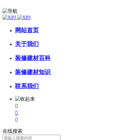
网站首页
关于我们
装修建材百科
装修建材知识
联系我们



在线搜索