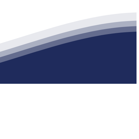
生产各种强度等级的商品（预拌）混凝土和干粉（混）砂浆，混凝土年