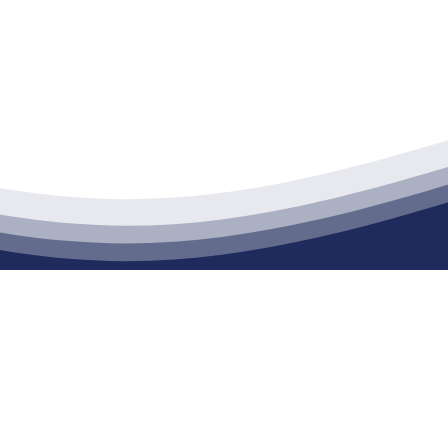
江苏XPJ建材有限公司
通货物仓储；道路普通货物运输；建筑劳务分包（凭资质证书经营）。主要
生产能力达到100万方；干粉（混）砂浆年生产能力达到20万吨。