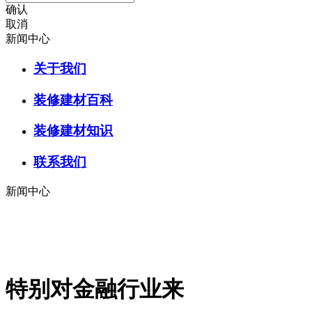
确认
取消
新闻中心
关于我们
装修建材百科
装修建材知识
联系我们
新闻中心
特别对金融行业来