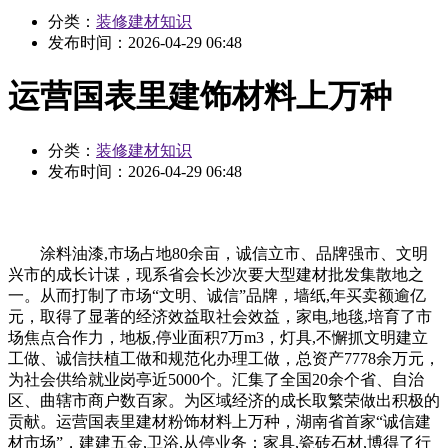
分类：
装修建材知识
发布时间：
2026-04-29 06:48
运营国表里建饰材料上万种
分类：
装修建材知识
发布时间：
2026-04-29 06:48
涂料油漆,市场占地80余亩，诚信立市、品牌强市、文明
兴市的成长计谋，现系省会长沙次要大型建材批发集散地之
一。从而打制了市场“文明、诚信”品牌，墙纸,年买卖额逾亿
元，取得了显著的经济效益取社会效益，家电,地毯,培育了市
场焦点合作力，地板,停业面积7万m3，灯具,不懈抓文明建立
工做、诚信扶植工做和规范化办理工做，总资产7778余万元，
为社会供给就业岗亭近5000个。汇集了全国20余个省、自治
区、曲辖市商户数百家。为区域经济的成长取繁荣做出积极的
贡献。运营国表里建材粉饰材料上万种，湖南省首家“诚信建
材市场”，建建五金,卫浴,从停业务：家具,瓷砖石材,博得了行