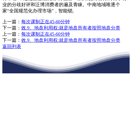
业的分歧好评和泛博消费者的遍及青睐。中南地域唯逐个
家“全国规范化办理市场”，智能锁,
上一篇：
每次课制正在45-60分钟
下一篇：
效.9、地盘利用权:就是地盘所有者按照地盘分类
上一篇：
每次课制正在45-60分钟
下一篇：
效.9、地盘利用权:就是地盘所有者按照地盘分类
返回列表
江苏XPJ建材有限公司
公司经营范围包括：建材销售；干粉砂浆、水泥制品生产、销售；普
通货物仓储；道路普通货物运输；建筑劳务分包（凭资质证书经
营）。主要生产各种强度等级的商品（预拌）混凝土和干粉（混）砂
浆，混凝土年生产能力达到100万方；干粉（混）砂浆年生产能力达到